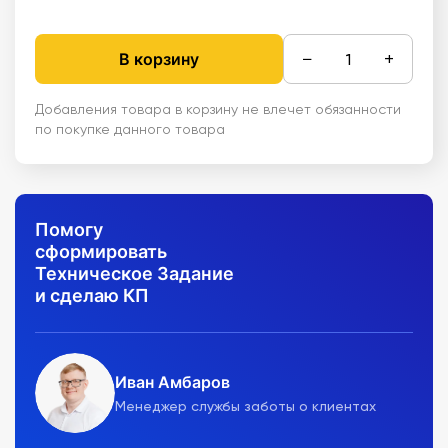
−
+
В корзину
Добавления товара в корзину не влечет обязанности
по покупке данного товара
Помогу
сформировать
Техническое Задание
и сделаю КП
Иван Амбаров
Менеджер службы заботы о клиентах