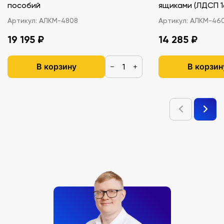
пособий
ящиками (ЛДС
Артикул:
АЛКМ-4808
Артикул:
АЛКМ-46
19 195 ₽
14 285 ₽
В корзину
В корзин
−
+