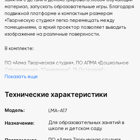
материал, запускать образовательные игры. Благодаря
подвижной платформе и компактным размерам
«Творческую студию» легко перемещать между
помещениями, а яркий проектор позволяет выводить
изображение на различные поверхности.
В комплекте:
ПО «Алма Творческая студия», ПО АЛМА «Дошкольное
Образование», “Оживариум”, “5 Островов”;
Показать еще
Проектор;
Компьютер на базе процессора Intel i3;
Документ-камера;
Технические характеристики
Клавиатура и мышь;
Куб на подвижной платформе;
Модель:
LMA-A17
Карандаши цветные;
Напечатанные макеты более 30шт.
Для образовательных занятий в
Назначение:
школе и детском саду
ПО «Алма Творческая студия»,