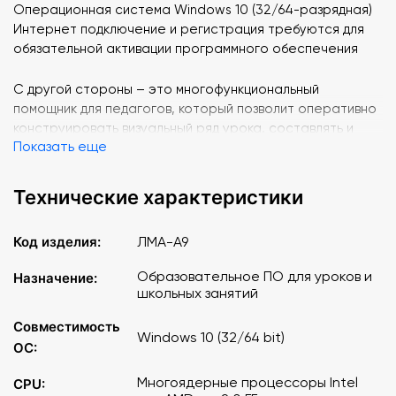
Операционная система Windows 10 (32/64-разрядная)
Интернет подключение и регистрация требуются для
обязательной активации программного обеспечения
С другой стороны – это многофункциональный
помощник для педагогов, который позволит оперативно
конструировать визуальный ряд урока, составлять и
Показать еще
проводить интерактивные занятия с детьми, наглядно
демонстрируя любой обучающий материал.
Технические характеристики
Код изделия:
ЛМА-А9
Образовательное ПО для уроков и
Назначение:
школьных занятий
Совместимость
Windows 10 (32/64 bit)
ОС:
Многоядерные процессоры Intel
CPU: