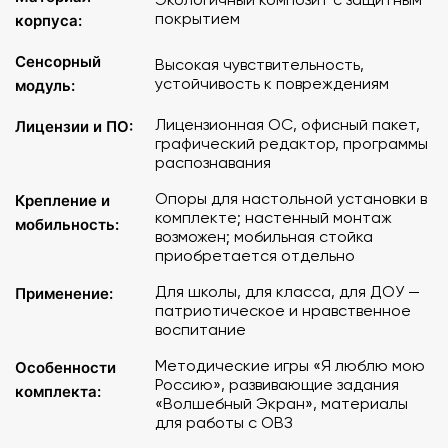
покрытием
корпуса:
Программное обеспечение комплекса включает
учебные игры и задания, направленные на
Сенсорный
Высокая чувствительность,
формирование основ историко-патриотического и
устойчивость к повреждениям
модуль:
нравственного воспитания детей «Я люблю мою
Лицензионная ОС, офисный пакет,
Лицензии и ПО:
Россию»:
графический редактор, программы
распознавания
Воспитание любви к своей семье, дому, улице,
городу
Опоры для настольной установки в
Крепление и
Формирование бережного отношения к природе
комплекте; настенный монтаж
мобильность:
возможен; мобильная стойка
Развитие интереса к истории, культуре,
приобретается отдельно
национальным традициям
Формирование толерантности к другим народам и
Для школы, для класса, для ДОУ —
Применение:
их традициям
патриотическое и нравственное
Понимание символики государств, историческое
воспитание
просвещение
Методические игры «Я люблю мою
Особенности
Гражданско-патриотическое воспитание, ОБЖ и
Россию», развивающие задания
комплекта:
ЗОЖ
«Волшебный Экран», материалы
для работы с ОВЗ
Игры и задания комплекса - готовый интерактивный