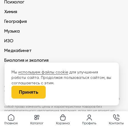
Психолог
Химия
География
Музыка
ИЗО
Медкабинет
Биология и экология
Технология
Мы
используем файлы cookie
для улучшения
работы сайта. Продолжая пользоваться сайтом, вы
соглашаетесь с этим.
ООО «Дети наше будущее» ИНН 6671165273 ОГРН 1216600030250 КПП
667101001 БИК 046577674
Принять
Информация на сайте не является публичной офертой. Изображения
могут отличаться от поставляемых товаров. Поставщик оставляет за
собой право изменить цены и характеристики товаров без
предварительного уведомления заказчика, если это не влияет на
качество поставляемой продукции. Мы используем cookie, чтобы делать
сайт лучше. Пользуясь сайтом, вы соглашаетесь с
правилами
обработки персональных данных и политикой конфиденциальности.
Главная
Каталог
Корзина
Профиль
Контакты