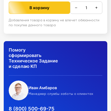
−
+
В корзину
Добавления товара в корзину не влечет обязанности
по покупке данного товара
Помогу
сформировать
Техническое Задание
и сделаю КП
Иван Амбаров
Менеджер службы заботы о клиентах
8 (800) 500-69-75