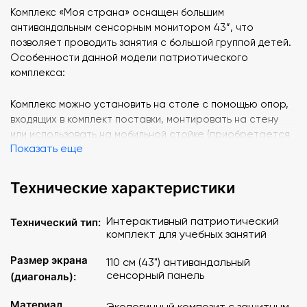
Комплекс «Моя страна» оснащен большим
антивандальным сенсорным монитором 43”, что
позволяет проводить занятия с большой группой детей.
Особенности данной модели патриотического
комплекса:
Комплекс можно установить на столе с помощью опор,
входящих в комплект поставки, монтировать на стену
или использовать на мобильной стойке (приобретается
Показать еще
дополнительно)
Корпус изготовлен из экологичного материала с
дополнительным защитным покрытием
Технические характеристики
Использован антивандальный высокочувствительный
сенсорный экран
Интерактивный патриотический
Технический тип:
Установлена лицензионная операционная система,
комплект для учебных занятий
комплект «офисных» программ, графический редактор,
возможность распознавания рукописного текста и
Размер экрана
110 см (43") антивандальный
геометрических фигур
сенсорный панель
(диагональ):
Программное обеспечение
Материал
Экологичный композит с защитным