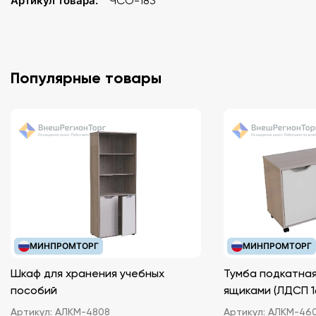
Артикул товара:
ЧСО-183
Популярные товары
МИНПРОМТОРГ
МИНПРОМТОРГ
Шкаф для хранения учебных
Тумба подкатная
пособий
ящиками (ЛДС
Артикул:
АЛКМ-4808
Артикул:
АЛКМ-46