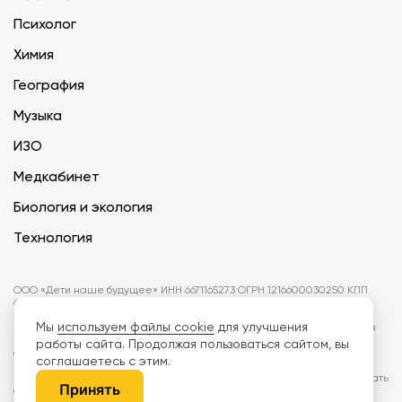
Психолог
Химия
География
Музыка
ИЗО
Медкабинет
Биология и экология
Технология
ООО «Дети наше будущее» ИНН 6671165273 ОГРН 1216600030250 КПП
667101001 БИК 046577674
Мы
используем файлы cookie
для улучшения
Информация на сайте не является публичной офертой. Изображения
могут отличаться от поставляемых товаров. Поставщик оставляет за
работы сайта. Продолжая пользоваться сайтом, вы
собой право изменить цены и характеристики товаров без
соглашаетесь с этим.
предварительного уведомления заказчика, если это не влияет на
качество поставляемой продукции. Мы используем cookie, чтобы делать
Принять
сайт лучше. Пользуясь сайтом, вы соглашаетесь с
правилами