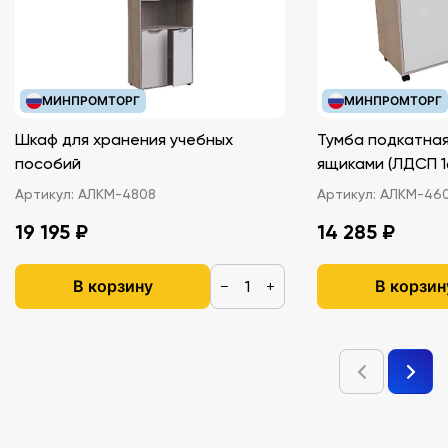
МИНПРОМТОРГ
МИНПРОМТОРГ
Шкаф для хранения учебных
Тумба подкатная
пособий
ящиками (ЛДС
Артикул:
АЛКМ-4808
Артикул:
АЛКМ-46
19 195 ₽
14 285 ₽
В корзину
В корзин
−
+