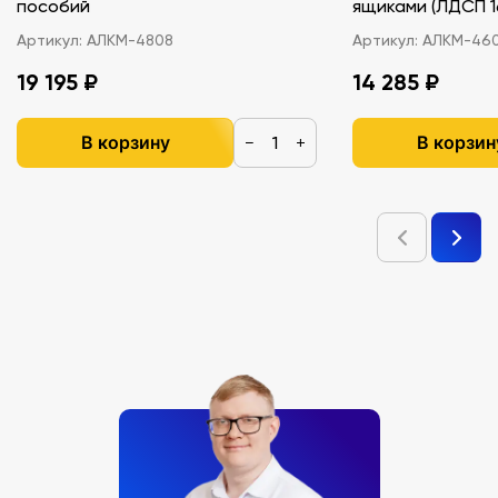
пособий
ящиками (ЛДС
Артикул:
АЛКМ-4808
Артикул:
АЛКМ-46
19 195 ₽
14 285 ₽
В корзину
В корзин
−
+