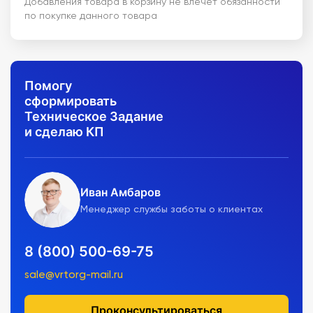
Добавления товара в корзину не влечет обязанности
по покупке данного товара
Помогу
сформировать
Техническое Задание
и сделаю КП
Иван Амбаров
Менеджер службы заботы о клиентах
8 (800) 500-69-75
sale@vrtorg-mail.ru
Проконсультироваться