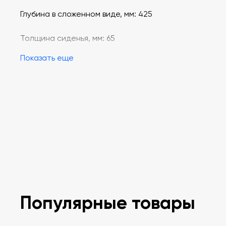
Глубина в сложенном виде, мм: 425
Толщина сиденья, мм: 65
Показать еще
Толщина спинки, мм: 63
Исполнение: 2 строчки на спинке, дублирующая
отстрочка, 2 строчки на тыльной стороне сидения
Подлокотники: пластиковые накладки
Популярные товары