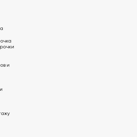
ка
очка
трочки
ов и
и
тажу