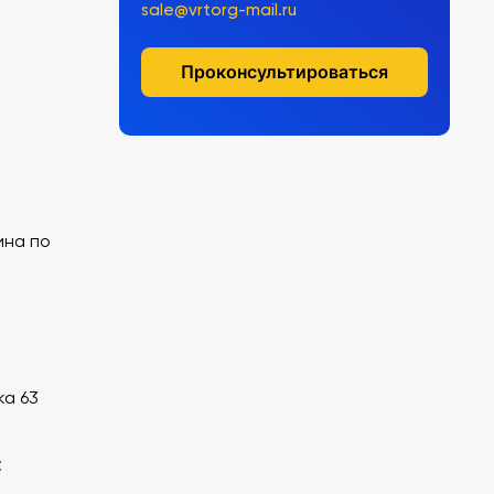
sale@vrtorg-mail.ru
Проконсультироваться
ина по
ка 63
;