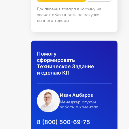
Добавления товара в корзину не
влечет обязанности по покупке
данного товара
Помогу
сформировать
Техническое Задание
и сделаю КП
Иван Амбаров
Менеджер службы
заботы о клиентах
8 (800) 500-69-75