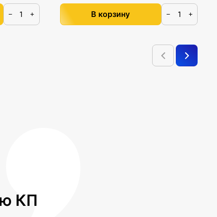
В корзину
−
+
−
+
лю КП