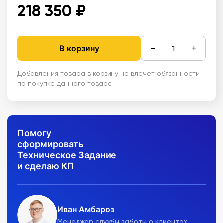
218 350 ₽
−
+
В корзину
Добавления товара в корзину не влечет обязанности
по покупке данного товара
Помогу
сформировать
Техническое Задание
и сделаю КП
Иван Амбаров
Менеджер службы заботы о клиентах