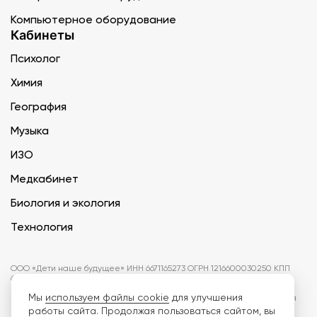
Компьютерное оборудование
Кабинеты
Психолог
Химия
География
Музыка
ИЗО
Медкабинет
Биология и экология
Технология
ООО «Дети наше будущее» ИНН 6671165273 ОГРН 1216600030250 КПП
667101001 БИК 046577674
Мы
используем файлы cookie
для улучшения
Информация на сайте не является публичной офертой. Изображения
могут отличаться от поставляемых товаров. Поставщик оставляет за
работы сайта. Продолжая пользоваться сайтом, вы