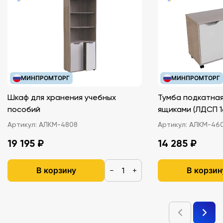
МИНПРОМТОРГ
МИНПРОМТОРГ
Шкаф для хранения учебных
Тумба подкатная
пособий
ящиками (ЛДС
Артикул:
АЛКМ-4808
Артикул:
АЛКМ-46
19 195 ₽
14 285 ₽
В корзину
В корзин
−
+