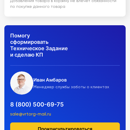
Добавления товара в корзину не влечет обязанности
по покупке данного товара
Помогу
сформировать
Техническое Задание
и сделаю КП
Иван Амбаров
Менеджер службы заботы о клиентах
8 (800) 500-69-75
sale@vrtorg-mail.ru
Проконсультироваться