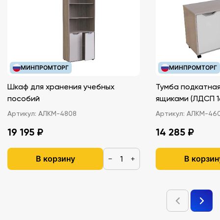
МИНПРОМТОРГ
МИНПРОМТОРГ
Шкаф для хранения учебных
Тумба подкатная
пособий
ящиками (ЛДС
Артикул:
АЛКМ-4808
Артикул:
АЛКМ-46
19 195 ₽
14 285 ₽
В корзину
В корзин
−
+