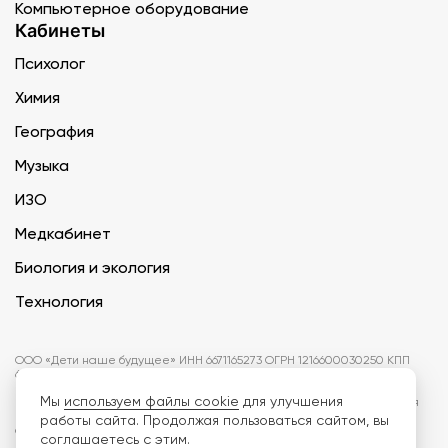
Компьютерное оборудование
Кабинеты
Психолог
Химия
География
Музыка
ИЗО
Медкабинет
Биология и экология
Технология
ООО «Дети наше будущее» ИНН 6671165273 ОГРН 1216600030250 КПП
667101001 БИК 046577674
Мы
используем файлы cookie
для улучшения
Информация на сайте не является публичной офертой. Изображения
могут отличаться от поставляемых товаров. Поставщик оставляет за
работы сайта. Продолжая пользоваться сайтом, вы
собой право изменить цены и характеристики товаров без
соглашаетесь с этим.
предварительного уведомления заказчика, если это не влияет на