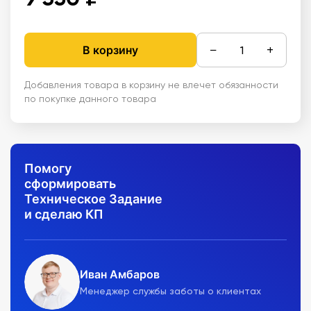
−
+
В корзину
Добавления товара в корзину не влечет обязанности
по покупке данного товара
Помогу
сформировать
Техническое Задание
и сделаю КП
Иван Амбаров
Менеджер службы заботы о клиентах