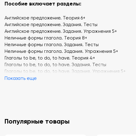
Пособие включает разделы:
Английское предложение. Теория 6+
Английское предложение. Задания. Тесты
Английское предложение. Задания. Упражнения 5+
Неличные формы глагола. Теория 8+
Неличные формы глагола. Задания. Тесты
Неличные формы глагола. Задания. Упражнения 5+
Глаголы to be, to do, to have. Теория 4+
Глаголы to be, to do, to have. Задания. Тесты
Глаголы to be, to do, to have. Задания. Упражнения 5+
Времена действительного залога. Теория 11+
Показать еще
Времена действительного залога. Задания. Тесты
Времена действительного залога. Задания. Упражнения
6+
Пассивный залог. Теория 2+
Пассивный залог. Задания. Тесты
Пассивный залог. Задания. Упражнения 3+
Популярные товары
Условные предложения. Теория 3+
Условные предложения. Задания. Тесты