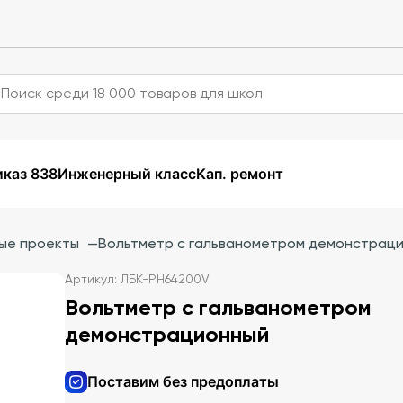
каз 838
Инженерный класс
Кап. ремонт
ые проекты
—
Вольтметр с гальванометром демонстрац
Артикул: ЛБК-PH64200V
Вольтметр с гальванометром
демонстрационный
Поставим без предоплаты