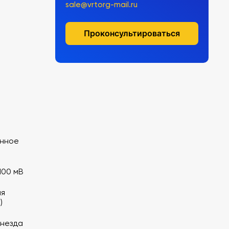
sale@vrtorg-mail.ru
Проконсультироваться
янное
100 мВ
ая
)
гнезда