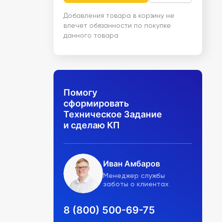
Добавления товара в корзину не
влечет обязанности по покупке
данного товара
Помогу
сформировать
Техническое Задание
и сделаю КП
Иван Амбаров
Менеджер службы
заботы о клиентах
8 (800) 500-69-75