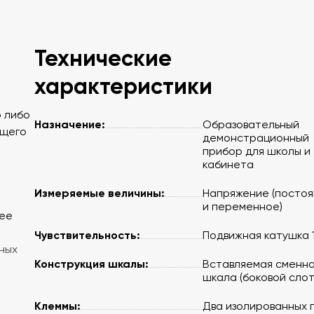
Технические
характеристики
о либо
Назначение:
Образовательный
ющего
демонстрационный
прибор для школы и
кабинета
Измеряемые величины:
Напряжение (посто
и переменное)
 ее
Чувствительность:
Подвижная катушка 
ных
Конструкция шкалы:
Вставляемая сменн
шкала (боковой слот
Клеммы:
Два изолированных 