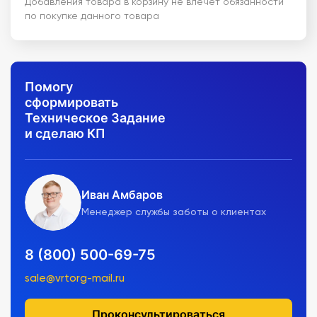
Добавления товара в корзину не влечет обязанности
по покупке данного товара
Помогу
сформировать
Техническое Задание
и сделаю КП
Иван Амбаров
Менеджер службы заботы о клиентах
8 (800) 500-69-75
sale@vrtorg-mail.ru
Проконсультироваться