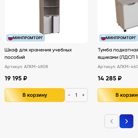
МИНПРОМТОРГ
МИНПРОМТОРГ
Шкаф для хранения учебных
Тумба подкатная
пособий
ящиками (ЛДС
Артикул:
АЛКМ-4808
Артикул:
АЛКМ-46
19 195 ₽
14 285 ₽
В корзину
В корзин
−
+