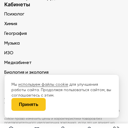
Кабинеты
Психолог
Химия
География
Музыка
ИЗО
Медкабинет
Биология и экология
Технология
Мы
используем файлы cookie
для улучшения
работы сайта. Продолжая пользоваться сайтом, вы
соглашаетесь с этим.
ООО «Дети наше будущее» ИНН 6671165273 ОГРН 1216600030250 КПП
667101001 БИК 046577674
Принять
Информация на сайте не является публичной офертой. Изображения
могут отличаться от поставляемых товаров. Поставщик оставляет за
собой право изменить цены и характеристики товаров без
предварительного уведомления заказчика, если это не влияет на
качество поставляемой продукции. Мы используем cookie, чтобы делать