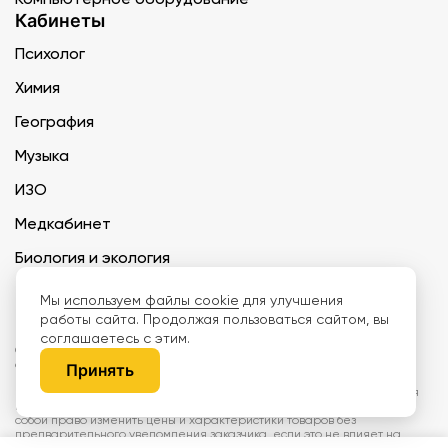
Кабинеты
Психолог
Химия
География
Музыка
ИЗО
Медкабинет
Биология и экология
Технология
Мы
используем файлы cookie
для улучшения
работы сайта. Продолжая пользоваться сайтом, вы
соглашаетесь с этим.
ООО «Дети наше будущее» ИНН 6671165273 ОГРН 1216600030250 КПП
667101001 БИК 046577674
Принять
Информация на сайте не является публичной офертой. Изображения
могут отличаться от поставляемых товаров. Поставщик оставляет за
собой право изменить цены и характеристики товаров без
предварительного уведомления заказчика, если это не влияет на
качество поставляемой продукции. Мы используем cookie, чтобы делать