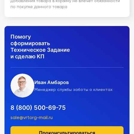
Добавления товара в корзину не влечет обязанности
по покупке данного товара
Помогу
сформировать
Техническое Задание
и сделаю КП
Иван Амбаров
Менеджер службы заботы о клиентах
8 (800) 500-69-75
sale@vrtorg-mail.ru
Проконсультироваться