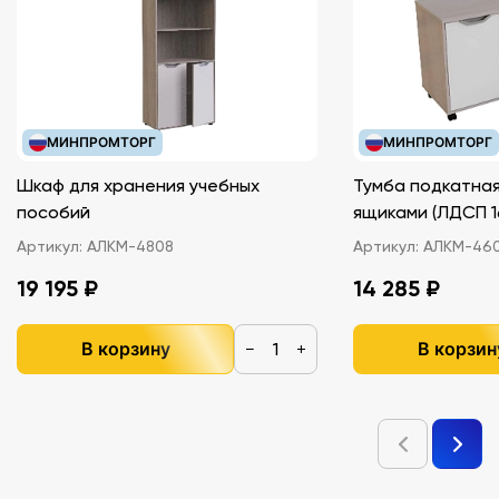
МИНПРОМТОРГ
МИНПРОМТОРГ
Шкаф для хранения учебных
Тумба подкатная
пособий
ящиками (ЛДС
Артикул:
АЛКМ-4808
Артикул:
АЛКМ-46
19 195 ₽
14 285 ₽
В корзину
В корзин
−
+