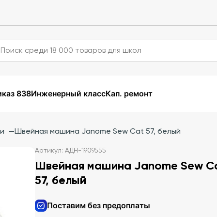
каз 838
Инженерный класс
Кап. ремонт
ии
—
Швейная машина Janome Sew Cat 57, белый
Артикул: АДН-1909555
Швейная машина Janome Sew C
57, белый
Поставим без предоплаты