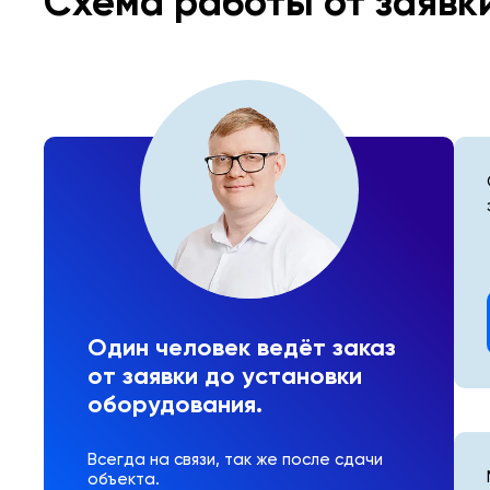
Схема работы от заявк
Один человек ведёт заказ
от заявки до установки
оборудования.
Всегда на связи, так же после сдачи
объекта.