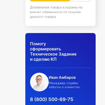
Добавления товара в корзину не
влечет обязанности по покупке
данного товара
Помогу
сформировать
Техническое Задание
и сделаю КП
Иван Амбаров
Менеджер службы
заботы о клиентах
8 (800) 500-69-75