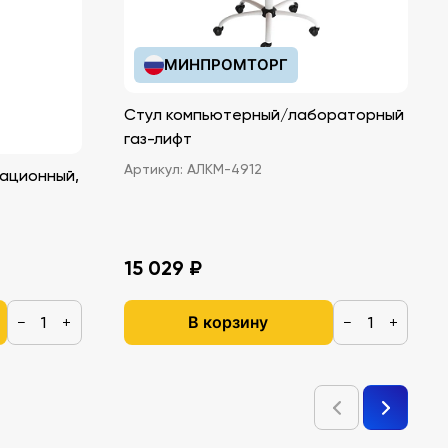
МИНПРОМТОРГ
Стул компьютерный/лабораторный
газ-лифт
Артикул:
АЛКМ-4912
ационный,
15 029 ₽
В корзину
−
+
−
+