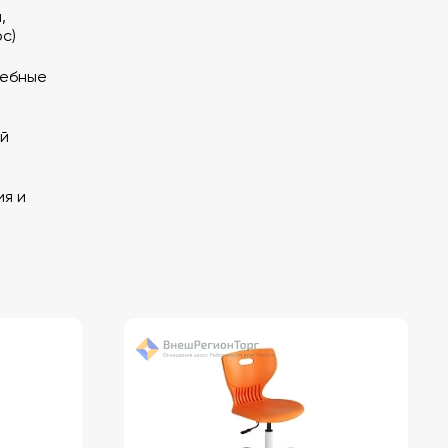
,
с)
чебные
й
ия и