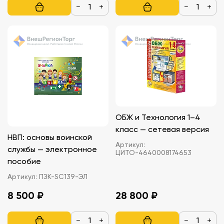
−
+
−
+
ОБЖ и Технология 1–4
класс — сетевая версия
НВП: основы воинской
Артикул:
службы — электронное
ЦИТО-4640008174653
пособие
Артикул:
ПЗК-SC139-ЭЛ
8 500 ₽
28 800 ₽
−
+
−
+