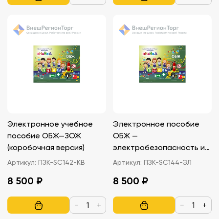
Электронное учебное
Электронное пособие
пособие ОБЖ—ЗОЖ
ОБЖ —
(коробочная версия)
электробезопасность и
пожарная безопасность
Артикул:
ПЗК-SC142-КВ
Артикул:
ПЗК-SC144-ЭЛ
(для средней школы)
8 500 ₽
8 500 ₽
−
+
−
+