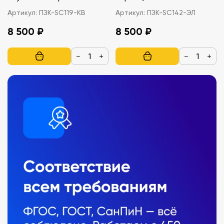
версия
Артикул:
ПЗК-SC119-КВ
Артикул:
ПЗК-SC142-ЭЛ
8 500 ₽
8 500 ₽
−
+
−
+