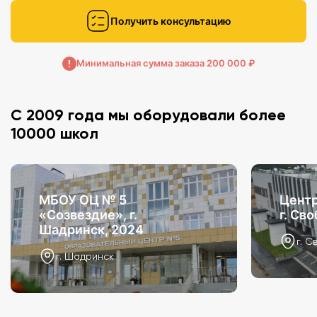
Получить консультацию
Минимальная сумма заказа 200 000 ₽
С 2009 года мы оборудовали более
10000 школ
МБОУ ОЦ № 5
Центр
«Созвездие», г.
г. Св
Шадринск, 2024
г. С
г. Шадринск