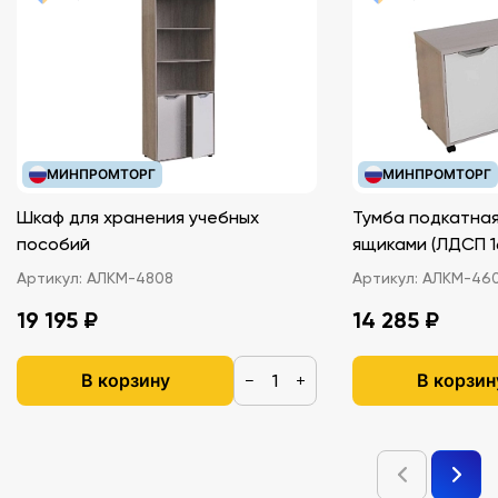
МИНПРОМТОРГ
МИНПРОМТОРГ
Шкаф для хранения учебных
Тумба подкатная
пособий
ящиками (ЛДС
Артикул:
АЛКМ-4808
Артикул:
АЛКМ-46
19 195 ₽
14 285 ₽
В корзину
В корзин
−
+