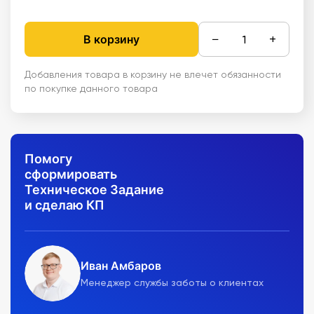
−
+
В корзину
Добавления товара в корзину не влечет обязанности
по покупке данного товара
Помогу
сформировать
Техническое Задание
и сделаю КП
Иван Амбаров
Менеджер службы заботы о клиентах