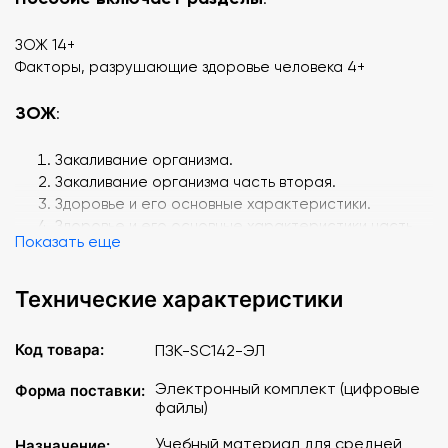
ЗОЖ 14+
Факторы, разрушающие здоровье человека 4+
ЗОЖ
:
Закаливание организма.
Закаливание организма часть вторая.
Здоровье и его основные характеристики.
Здоровье и его основные характеристики часть
Показать еще
вторая.
Профилактика инфекционных заболеваний.
Профилактика инфекционных заболеваний часть
Технические характеристики
вторая.
Рациональное питание.
Код товара:
ПЗК-SC142-ЭЛ
Рациональное питание часть вторая.
Рациональное питание часть третья.
Электронный комплект (цифровые
Форма поставки:
Режим труда и отдыха.
файлы)
Режим труда и отдыха часть вторая.
Учебный материал для средней
Назначение:
Репродуктивное здоровье подростков.