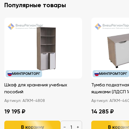
Популярные товары
МИНПРОМТОРГ
МИНПРОМТОРГ
Шкаф для хранения учебных
Тумба подкатная
пособий
ящиками (ЛДС
Артикул:
АЛКМ-4808
Артикул:
АЛКМ-46
19 195 ₽
14 285 ₽
В корзину
В корзин
−
+