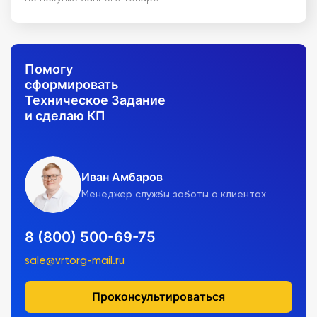
Помогу
сформировать
Техническое Задание
и сделаю КП
Иван Амбаров
Менеджер службы заботы о клиентах
8 (800) 500-69-75
sale@vrtorg-mail.ru
Проконсультироваться