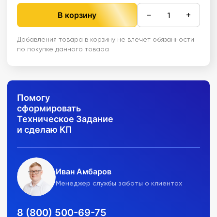
−
+
В корзину
Добавления товара в корзину не влечет обязанности
по покупке данного товара
Помогу
сформировать
Техническое Задание
и сделаю КП
Иван Амбаров
Менеджер службы заботы о клиентах
8 (800) 500-69-75