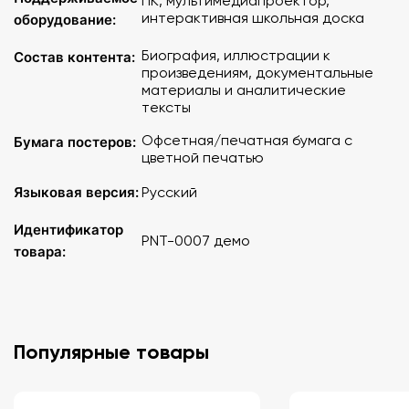
ПК, мультимедиапроектор,
12. Кавказ в рисунках и живописи Лермонтова
интерактивная школьная доска
оборудование:
13. Поэт и общество
14. "Песня про купца Калашникова"
Биография, иллюстрации к
Состав контента:
15. Лермонтов — офицер
произведениям, документальные
16. Вторая ссылка (1840)
материалы и аналитические
тексты
17. Лермонтов и Печорин
18. Иллюстрации к стихотворным произведениям
Офсетная/печатная бумага с
Бумага постеров:
19. Последняя дуэль (15 июля 1841)
цветной печатью
20. "Выхожу один я на дорогу..."
Языковая версия:
Русский
Идентификатор
PNT-0007 демо
товара:
Популярные товары