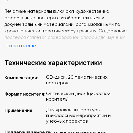
Печатные материалы включают художественно
оформленные постеры c изобразительными и
документальными материалами, организованными по
хронологически-тематическому принципу. Содержание
постеров является своеобразной опорой для изучения
того или иного периода жизни и творчества поэта.
Показать еще
ИЗОБРАЗИТЕЛЬНЫЙ РЯД ПОСОБИЯ:
Технические характеристики
1. Детство
2. Родные
3. Дом в Тарханах
CD‑диск, 20 тематических
Комплектация:
постеров
4. Благородный пансион (1828—1830)
5. Московский университет (1830—1832)
Оптический диск (цифровой
Формат носителя:
6. Варвара Лопухина
носитель)
7. Петербургская школа юнкеров (1832—1834)
8. Юношеская повесть «Вадим»
Для уроков литературы,
Применение:
внеклассных мероприятий и
9. Круг друзей
учебных проектов
10. "На смерть поэта"
11. Первая кавказская ссылка (1837)
Поддерживаемое