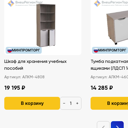
МИНПРОМТОРГ
МИНПРОМТОРГ
Шкаф для хранения учебных
Тумба подкатная
пособий
ящиками (ЛДС
Артикул:
АЛКМ-4808
Артикул:
АЛКМ-46
19 195 ₽
14 285 ₽
В корзину
В корзин
−
+