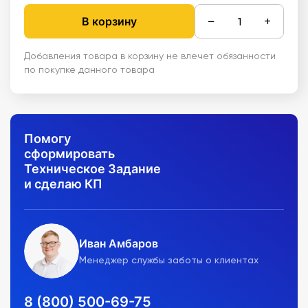
−
+
В корзину
Добавления товара в корзину не влечет обязанности
по покупке данного товара
Помогу
сформировать
Техническое Задание
и сделаю КП
Иван Амбаров
Менеджер службы заботы о клиентах
8 (800) 500-69-75