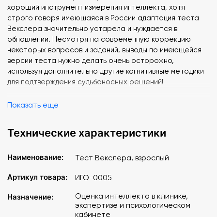
хороший инструмент измерения интеллекта, хотя
строго говоря имеющаяся в России адаптация теста
Векслера значительно устарела и нуждается в
обновлении. Несмотря на современную коррекцию
некоторых вопросов и заданий, выводы по имеющейся
версии теста нужно делать очень осторожно,
используя дополнительно другие когнитивные методики
для подтверждения судьбоносных решений!
Тест Векслера является стандартизированном
Показать еще
методом, это значит, что процедура проведения,
порядок подсчета и интерпретация результатов строго
Технические характеристики
регламентированы. Стимульный материал субтестов
должен предъявляются одинаковым образом для
Наименование:
Тест Векслера, взрослый
каждого обследуемого.
Артикул товара:
ИГО-0005
В предлагаемом наборе представлен выверенный и
качественный стимульный материал. Детали пазлов для
Оценка интеллекта в клинике,
Назначение:
субтеста "Складывание фигур" выполнены из дерева
экспертизе и психологическом
толщиной 3 мм, на ламинированной белой стороне
кабинете