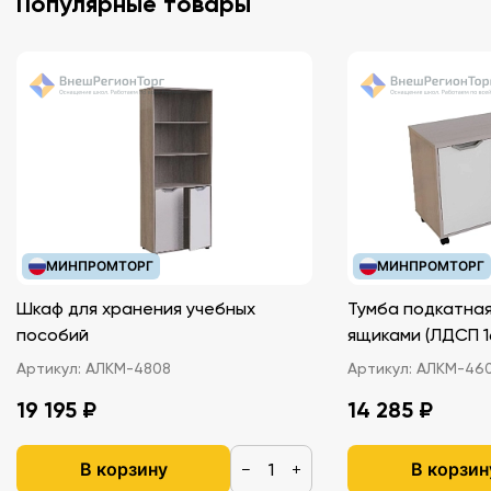
Популярные товары
Сертификат качества
Коробка-футляр и ручка
МИНПРОМТОРГ
МИНПРОМТОРГ
Шкаф для хранения учебных
Тумба подкатная
пособий
ящиками (ЛДС
Артикул:
АЛКМ-4808
Артикул:
АЛКМ-46
19 195 ₽
14 285 ₽
В корзину
В корзин
−
+