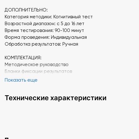
ДОПОЛНИТЕЛЬНО:
Категория методики: Когнитивный тест
Возрастной диапазон: c 5 до 16 лет
Время тестирования: 90-100 минут
Форма проведения: Индивидуальная
Обработка результатов: Ручная
КОМПЛЕКТАЦИЯ:
Методическое руководство
Бланки фиксации результатов
Бланк субтеста "Шифровка"
Показать еще
Бланки субтеста "Лабиринты"
Карточки субтеста "Недостающие детали"
Технические характеристики
Карточки субтеста "Последовательные картинки"
Кубики Коса
Демонстрационные поля субтеста "Кубики Коса"
Детали субтеста "Сложение фигур" в кассе
Демонстрационные поля субтеста "Сложение фигур"
Информационный CD