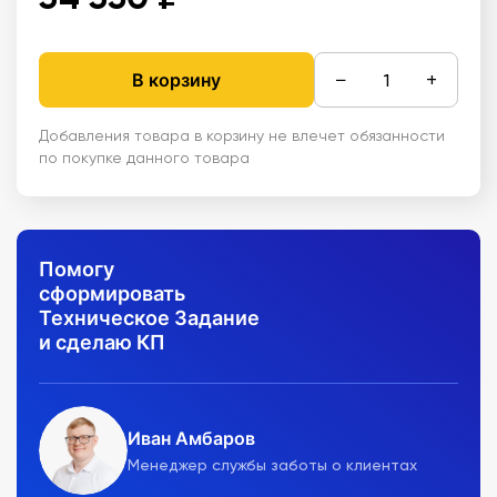
−
+
В корзину
Добавления товара в корзину не влечет обязанности
по покупке данного товара
Помогу
сформировать
Техническое Задание
и сделаю КП
Иван Амбаров
Менеджер службы заботы о клиентах