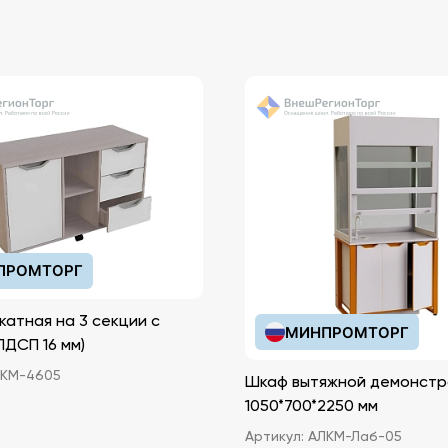
ии.
а
писана
начен
у с
ПРОМТОРГ
осле
ся
катная на 3 секции с
в
МИНПРОМТОРГ
иками (ЛДСП 16 мм)
КМ-4605
Шкаф вытяжной демонстр
ммой.
1050*700*2250 мм
Артикул:
АЛКМ-Лаб-05