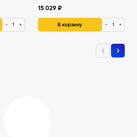
15 029 ₽
В корзину
−
+
−
+