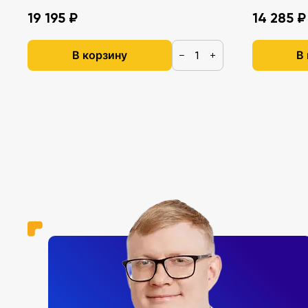
19 195 ₽
14 285 ₽
В корзину
В
−
+