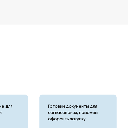
е для
Готовим документы для
я
согласования, поможем
оформить закупку