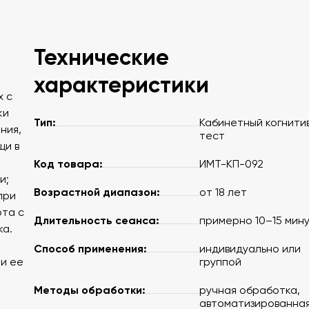
Технические
характеристики
х с
ки
Тип:
Кабинетный когнити
ния,
тест
щи в
Код товара:
ИМТ-КП-092
и;
Возрастной диапазон:
от 18 лет
при
рта с
Длительность сеанса:
примерно 10–15 мин
ка.
Способ применения:
индивидуально или
и ее
группой
Методы обработки:
ручная обработка,
автоматизированная