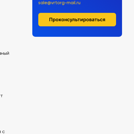
sale@vrtorg-mail.ru
Проконсультироваться
вный
ут
 с