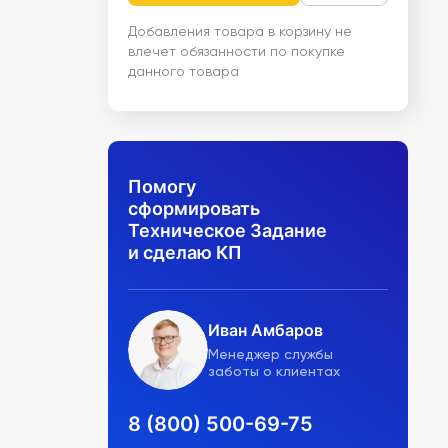
Добавления товара в корзину не
влечет обязанности по покупке
данного товара
Помогу
сформировать
Техническое Задание
и сделаю КП
Иван Амбаров
Менеджер службы
заботы о клиентах
8 (800) 500-69-75