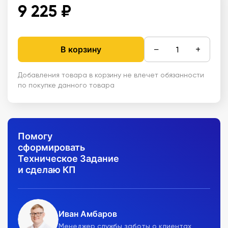
9 225 ₽
−
+
В корзину
Добавления товара в корзину не влечет обязанности
по покупке данного товара
Помогу
сформировать
Техническое Задание
и сделаю КП
Иван Амбаров
Менеджер службы заботы о клиентах