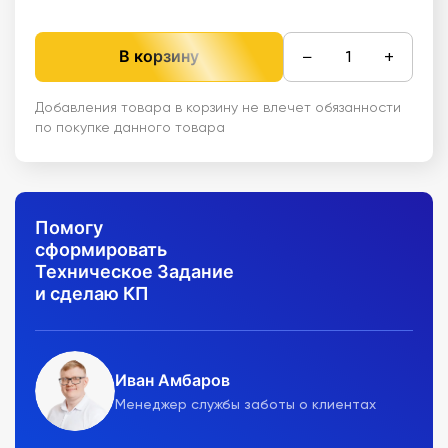
−
+
В корзину
Добавления товара в корзину не влечет обязанности
по покупке данного товара
Помогу
сформировать
Техническое Задание
и сделаю КП
Иван Амбаров
Менеджер службы заботы о клиентах