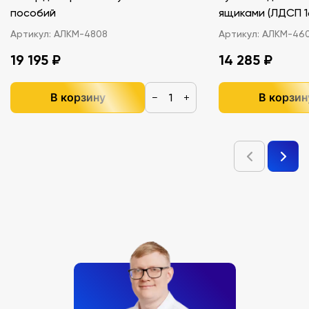
пособий
ящиками (ЛДС
Артикул:
АЛКМ-4808
Артикул:
АЛКМ-46
19 195 ₽
14 285 ₽
В корзину
В корзин
−
+