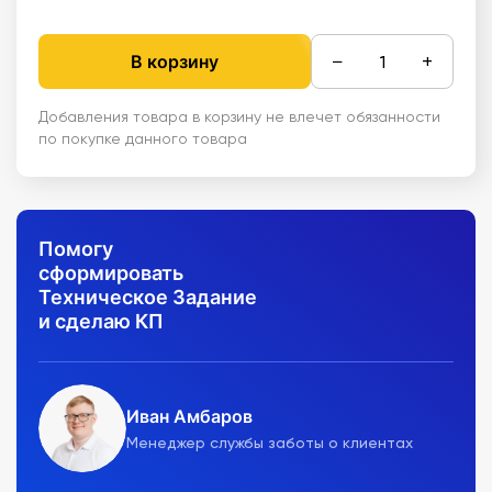
−
+
В корзину
Добавления товара в корзину не влечет обязанности
по покупке данного товара
Помогу
сформировать
Техническое Задание
и сделаю КП
Иван Амбаров
Менеджер службы заботы о клиентах