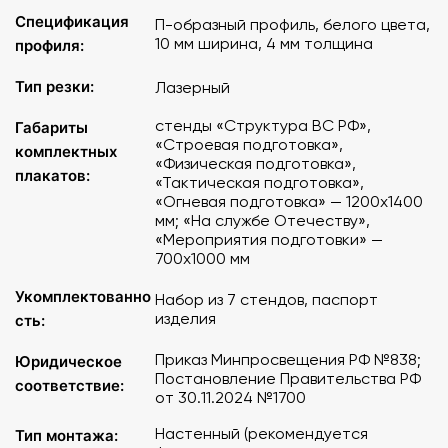
аспекты физической подготовки военнослужащих,
Спецификация
П-образный профиль, белого цвета,
включая нормативы и упражнения, направленные
10 мм ширина, 4 мм толщина
профиля:
на развитие выносливости, силы и общей
физической готовности;
Тип резки:
Лазерный
"Тактическая подготовка" - посвящен основам
тактической подготовки, включая стратегии и
стенды «Структура ВС РФ»,
Габариты
приемы ведения боя, что способствует развитию
«Строевая подготовка»,
комплектных
«Физическая подготовка»,
аналитического мышления и навыков принятия
плакатов:
«Тактическая подготовка»,
решений в полевых условиях;
«Огневая подготовка» — 1200х1400
"Огневая подготовка" - содержит ключевую
мм; «На службе Отечеству»,
информацию о правилах обращения с
«Мероприятия подготовки» —
огнестрельным оружием, мерах безопасности,
700х1000 мм
основных приемах стрельбы и технических
Укомплектованно
характеристиках оружия;
Набор из 7 стендов, паспорт
изделия
сть:
"На службе Отечеству" - посвящен различным
аспектам службы в Вооруженных Силах
Приказ Минпросвещения РФ №838;
Юридическое
Российской Федерации, содержит
Постановление Правительства РФ
соответствие:
материалы, способствующие патриотическому
от 30.11.2024 №1700
воспитанию и информированию учащихся о
военной службе.
Настенный (рекомендуется
Тип монтажа: