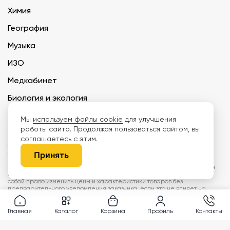
Химия
География
Музыка
ИЗО
Медкабинет
Биология и экология
Технология
Мы
используем файлы cookie
для улучшения
работы сайта. Продолжая пользоваться сайтом, вы
соглашаетесь с этим.
ООО «Дети наше будущее» ИНН 6671165273 ОГРН 1216600030250 КПП
667101001 БИК 046577674
Принять
Информация на сайте не является публичной офертой. Изображения
могут отличаться от поставляемых товаров. Поставщик оставляет за
собой право изменить цены и характеристики товаров без
предварительного уведомления заказчика, если это не влияет на
качество поставляемой продукции. Мы используем cookie, чтобы делать
сайт лучше. Пользуясь сайтом, вы соглашаетесь с
правилами
обработки персональных данных и политикой конфиденциальности.
Главная
Каталог
Корзина
Профиль
Контакты