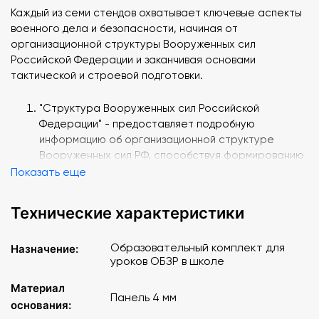
Каждый из семи стендов охватывает ключевые аспекты
военного дела и безопасности, начиная от
организационной структуры Вооруженных сил
Российской Федерации и заканчивая основами
тактической и строевой подготовки.
"Структура Вооруженных сил Российской
Федерации" - предоставляет подробную
информацию об организационной структуре
Вооруженных сил РФ, способствуя формированию
у учащихся четкого представления о военной
Показать еще
иерархии и функциях различных подразделений;
"Строевая подготовка" - освещает основные
Технические характеристики
элементы строевой подготовки, включая команды
и построения, освоение которых поможет
Образовательный комплект для
Назначение:
учащимся повысить дисциплину и отработать
уроков ОБЗР в школе
координацию движений, что крайне необходимо
для эффективного взаимодействия в воинских
Материал
подразделениях;
Панель 4 мм
основания:
"Физическая подготовка" - отображает ключевые