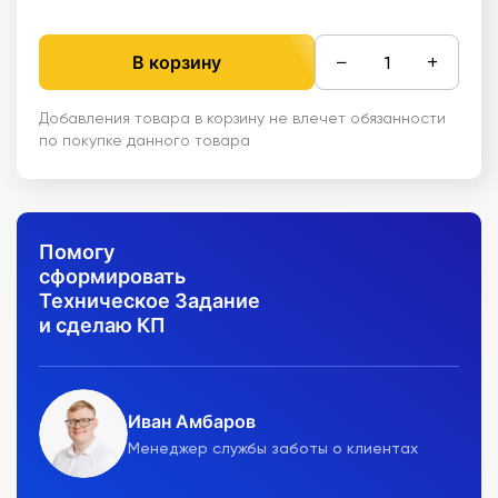
−
+
В корзину
Добавления товара в корзину не влечет обязанности
по покупке данного товара
Помогу
сформировать
Техническое Задание
и сделаю КП
Иван Амбаров
Менеджер службы заботы о клиентах