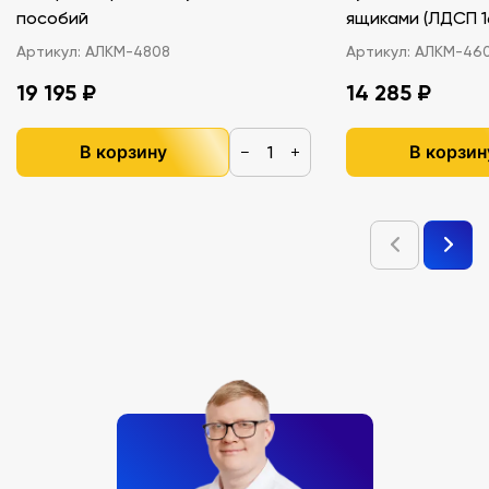
пособий
ящиками (ЛДС
Артикул:
АЛКМ-4808
Артикул:
АЛКМ-46
19 195 ₽
14 285 ₽
В корзину
В корзин
−
+