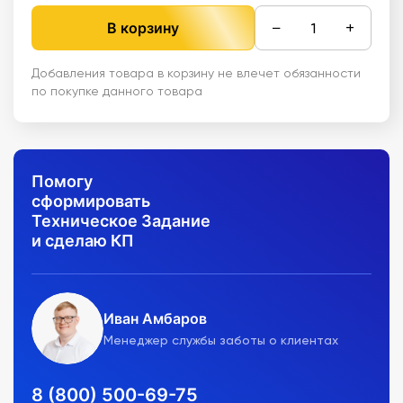
−
+
В корзину
Добавления товара в корзину не влечет обязанности
по покупке данного товара
Помогу
сформировать
Техническое Задание
и сделаю КП
Иван Амбаров
Менеджер службы заботы о клиентах
8 (800) 500-69-75