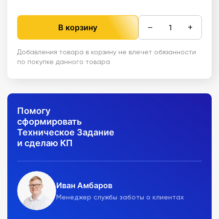
−
+
В корзину
Добавления товара в корзину не влечет обязанности
по покупке данного товара
Помогу
сформировать
Техническое Задание
и сделаю КП
Иван Амбаров
Менеджер службы заботы о клиентах