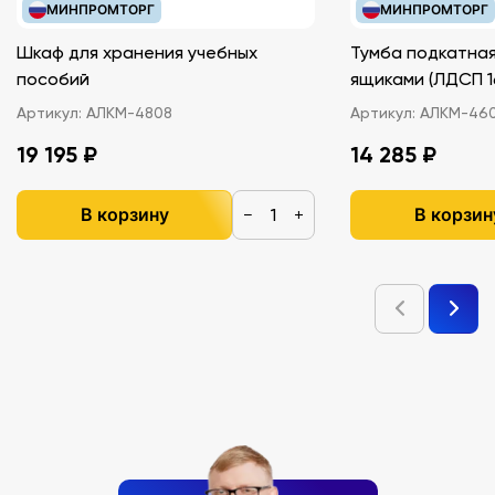
МИНПРОМТОРГ
МИНПРОМТОРГ
Шкаф для хранения учебных
Тумба подкатная
пособий
ящиками (ЛДС
Артикул:
АЛКМ-4808
Артикул:
АЛКМ-46
19 195 ₽
14 285 ₽
В корзину
В корзин
−
+