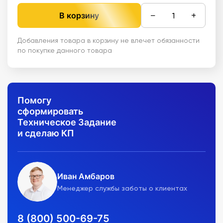
−
+
В корзину
Добавления товара в корзину не влечет обязанности
по покупке данного товара
Помогу
сформировать
Техническое Задание
и сделаю КП
Иван Амбаров
Менеджер службы заботы о клиентах
8 (800) 500-69-75