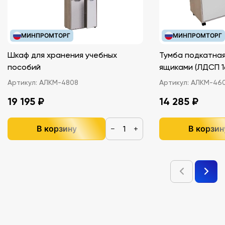
МИНПРОМТОРГ
МИНПРОМТОРГ
Шкаф для хранения учебных
Тумба подкатная
пособий
ящиками (ЛДС
Артикул:
АЛКМ-4808
Артикул:
АЛКМ-46
19 195 ₽
14 285 ₽
В корзину
В корзин
−
+