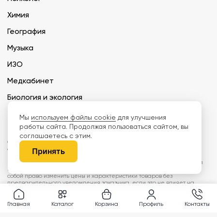
Химия
География
Музыка
ИЗО
Медкабинет
Биология и экология
Технология
Мы
используем файлы cookie
для улучшения
работы сайта. Продолжая пользоваться сайтом, вы
соглашаетесь с этим.
ООО «Дети наше будущее» ИНН 6671165273 ОГРН 1216600030250 КПП
667101001 БИК 046577674
Принять
Информация на сайте не является публичной офертой. Изображения
могут отличаться от поставляемых товаров. Поставщик оставляет за
собой право изменить цены и характеристики товаров без
предварительного уведомления заказчика, если это не влияет на
качество поставляемой продукции. Мы используем cookie, чтобы делать
сайт лучше. Пользуясь сайтом, вы соглашаетесь с
правилами
обработки персональных данных и политикой конфиденциальности.
Главная
Каталог
Корзина
Профиль
Контакты