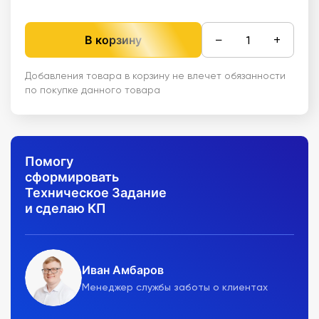
−
+
В корзину
Добавления товара в корзину не влечет обязанности
по покупке данного товара
Помогу
сформировать
Техническое Задание
и сделаю КП
Иван Амбаров
Менеджер службы заботы о клиентах