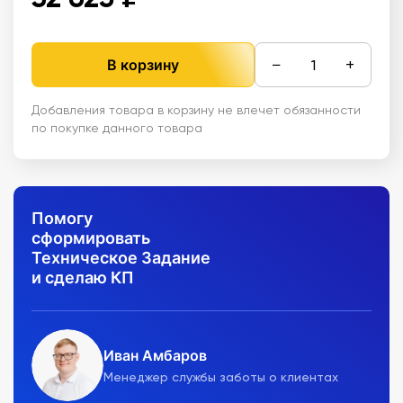
−
+
В корзину
Добавления товара в корзину не влечет обязанности
по покупке данного товара
Помогу
сформировать
Техническое Задание
и сделаю КП
Иван Амбаров
Менеджер службы заботы о клиентах