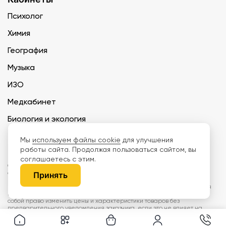
Психолог
Химия
География
Музыка
ИЗО
Медкабинет
Биология и экология
Технология
Мы
используем файлы cookie
для улучшения
работы сайта. Продолжая пользоваться сайтом, вы
соглашаетесь с этим.
ООО «Дети наше будущее» ИНН 6671165273 ОГРН 1216600030250 КПП
667101001 БИК 046577674
Принять
Информация на сайте не является публичной офертой. Изображения
могут отличаться от поставляемых товаров. Поставщик оставляет за
собой право изменить цены и характеристики товаров без
предварительного уведомления заказчика, если это не влияет на
качество поставляемой продукции. Мы используем cookie, чтобы делать
сайт лучше. Пользуясь сайтом, вы соглашаетесь с
правилами