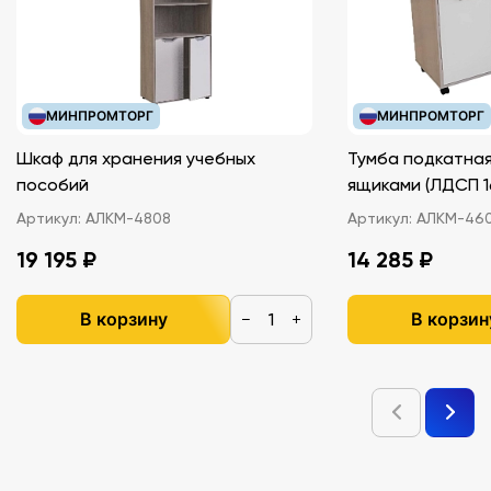
МИНПРОМТОРГ
МИНПРОМТОРГ
Шкаф для хранения учебных
Тумба подкатная
пособий
ящиками (ЛДС
Артикул:
АЛКМ-4808
Артикул:
АЛКМ-46
19 195 ₽
14 285 ₽
В корзину
В корзин
−
+