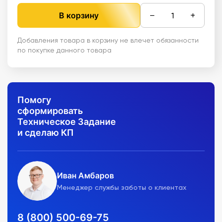
−
+
В корзину
Добавления товара в корзину не влечет обязанности
по покупке данного товара
Помогу
сформировать
Техническое Задание
и сделаю КП
Иван Амбаров
Менеджер службы заботы о клиентах
8 (800) 500-69-75