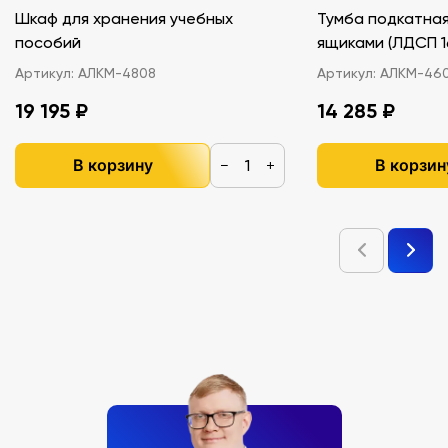
Шкаф для хранения учебных
Тумба подкатная
пособий
ящиками (ЛДС
Артикул:
АЛКМ-4808
Артикул:
АЛКМ-46
19 195 ₽
14 285 ₽
В корзину
В корзин
−
+