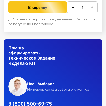
−
+
В корзину
Добавления товара в корзину не влечет обязанности
по покупке данного товара
Помогу
сформировать
Техническое Задание
и сделаю КП
Иван Амбаров
Менеджер службы заботы о клиентах
8 (800) 500-69-75