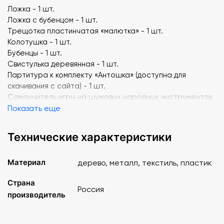
Ложка - 1 шт.
Ложка с бубенцом - 1 шт.
Трещотка пластинчатая «малютка» - 1 шт.
Колотушка - 1 шт.
Бубенцы - 1 шт.
Свистулька деревянная - 1 шт.
Партитура к комплекту «Антошка» (доступна для
скачивания с сайта) - 1 шт.
Самоучитель игры на шумовых народных инструментах
(доступен для скачивания с сайта по промо-коду) - 1 шт.
Показать еще
Музыкальные пьесы для шумового ансамбля в разных
темпах (доступны для скачивания с сайта) - 1 шт.
Технические характеристики
Коробка картонная - 1 шт.
Материал
дерево, металл, текстиль, пластик
Страна
Россия
производитель