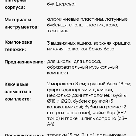
бук (дерево)
кастаньеты - 1 пара, кастаньеты на ручке -1шт., тон-
корпуса:
блоки-4шт., гуиро-1шт., шейкер- 2шт., клавесы-2шт.,
треугольники - 6шт., тамбурин - 2шт.
алюминиевые пластины, латунные
Материалы
бубенцы, сталь, пластик, кожа,
инструментов:
текстиль
Материал
: дерево, металл, пластик.
Компоновка
3 выдвижных ящика, верхняя крышка,
нижняя полка, колёсная база
тележки:
для школы, для класса,
Предназначение:
образовательный музыкальный
комплект
2 маракасы 8 см; круглый блок 18 см;
Ключевые
гуиро одинарный и двойной;
элементы в
несколько джингл-палочек; бубны
комплекте:
Ø18 и Ø20, бубен с ручкой (5
колокольчиков); бубны на ремне (2
шт. разноцветные); чайм-бар (8+2
тона) и глокеншпиль сопрано (c3–
A4)
тарелки 15 см (2 шт.), пальчиковые
Дополнительно в