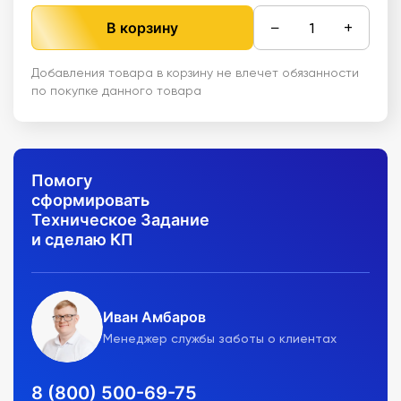
−
+
В корзину
Добавления товара в корзину не влечет обязанности
по покупке данного товара
Помогу
сформировать
Техническое Задание
и сделаю КП
Иван Амбаров
Менеджер службы заботы о клиентах
8 (800) 500-69-75