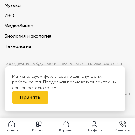
Музыка
ИЗО
Медкабинет
Биология и экология
Технология
ООО «Дети наше будущее» ИНН 6671165273 ОГРН 1216600030250 КПП
667101001 БИК 046577674
Мы
используем файлы cookie
для улучшения
Информация на сайте не является публичной офертой. Изображения
могут отличаться от поставляемых товаров. Поставщик оставляет за
работы сайта. Продолжая пользоваться сайтом, вы
собой право изменить цены и характеристики товаров без
соглашаетесь с этим.
предварительного уведомления заказчика, если это не влияет на
качество поставляемой продукции. Мы используем cookie, чтобы делать
Принять
сайт лучше. Пользуясь сайтом, вы соглашаетесь с
правилами
обработки персональных данных и политикой конфиденциальности.
Главная
Каталог
Корзина
Профиль
Контакты