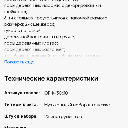
пары деревянных маракас с декорированным
шейкером;
6-ти стальных треугольников с палочкой разного
размера; 2-х шейкеров;
гуиро с палочкой;
деревянной кастаньеты на ручке;
пары деревянных клавес;
пары деревянных кастаньет;
тон-блока с палочкой; тон-блока двухтонового
Показать еще
среднего с палочкой;
тон-блока двухтонового маленького с палочкой;
тон-блока-коробочки с палочкой, двух разных джингл-
Технические характеристики
стиков.
Артикул товара:
ОРФ-30610
Набор упакован в компактную сумку и станет отличным
подарком для тех, кто не равнодушен к музыке, а также
Тип комплекта:
Музыкальный набор в тележке
подойдет детям в качестве первого знакомства с
музыкальными инструментами.
Штук в наборе:
25 инструментов
В комплекте
: маракасы- 1 пара, джингл-стик - 1 шт.
Материал