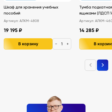
Шкаф для хранения учебных
Тумба подкатная
пособий
ящиками (ЛДС
Артикул:
АЛКМ-4808
Артикул:
АЛКМ-46
19 195 ₽
14 285 ₽
В корзину
В корзин
−
+