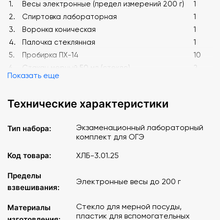
1.
Весы электронные (предел измерений 200 г)
1
2.
Спиртовка лабораторная
1
3.
Воронка коническая
1
4.
Палочка стеклянная
1
5.
Пробирка ПХ-14
10
6.
Стакан мерный 50 мл (стекло)
2
Показать еще
7.
Цилиндр мерный 50 мл
1
8.
Штатив для пробирок на 10 гнезд (высокий)
1
Технические характеристики
9.
Зажим для пробирок
1
10.
Ложка – шпатель (пластик)
3
Экзаменационный лабораторный
Тип набора:
11.
Газоотводная трубка с пробкой (гибкая)
1
комплект для ОГЭ
12.
Чаша выпарительная
1
Код товара:
ХЛБ-3.01.25
Штатив лабораторный химический
13.
(основание, стрежень с гайкой, лапка, кольцо
1
Пределы
разрезное, муфта)
Электронные весы до 200 г
взвешивания:
14.
Прибор для получения газов
1
15.
Лоток
1
Стекло для мерной посуды,
Материалы
пластик для вспомогательных
16.
Ложемент
1
изготовления: