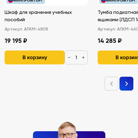
МИНПРОМТОРГ
МИНПРОМТОРГ
Шкаф для хранения учебных
Тумба подкатная
пособий
ящиками (ЛДС
Артикул:
АЛКМ-4808
Артикул:
АЛКМ-46
19 195 ₽
14 285 ₽
В корзину
В корзин
−
+