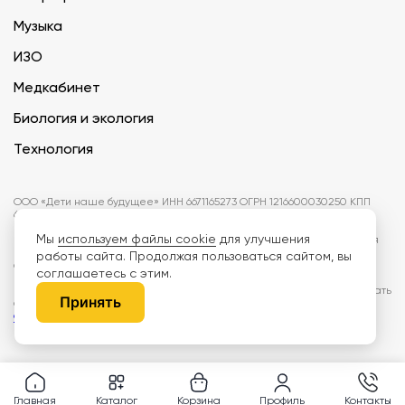
Музыка
ИЗО
Медкабинет
Биология и экология
Технология
ООО «Дети наше будущее» ИНН 6671165273 ОГРН 1216600030250 КПП
667101001 БИК 046577674
Мы
используем файлы cookie
для улучшения
Информация на сайте не является публичной офертой. Изображения
могут отличаться от поставляемых товаров. Поставщик оставляет за
работы сайта. Продолжая пользоваться сайтом, вы
собой право изменить цены и характеристики товаров без
соглашаетесь с этим.
предварительного уведомления заказчика, если это не влияет на
качество поставляемой продукции. Мы используем cookie, чтобы делать
Принять
сайт лучше. Пользуясь сайтом, вы соглашаетесь с
правилами
обработки персональных данных и политикой конфиденциальности.
Главная
Каталог
Корзина
Профиль
Контакты