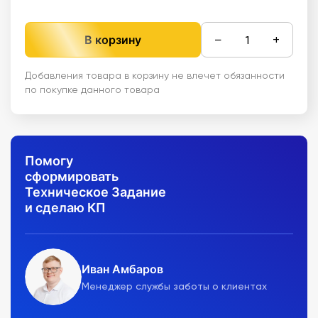
−
+
В корзину
Добавления товара в корзину не влечет обязанности
по покупке данного товара
Помогу
сформировать
Техническое Задание
и сделаю КП
Иван Амбаров
Менеджер службы заботы о клиентах