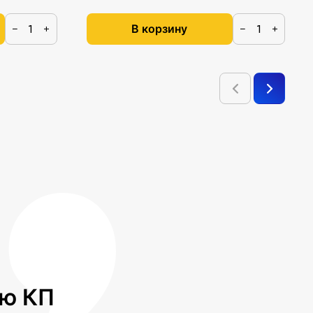
В корзину
−
+
−
+
лю КП