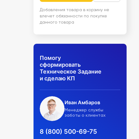
Добавления товара в корзину не
влечет обязанности по покупке
данного товара
Помогу
сформировать
Техническое Задание
и сделаю КП
Иван Амбаров
Менеджер службы
заботы о клиентах
8 (800) 500-69-75