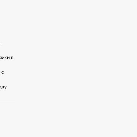
.
зики в
 с
жду