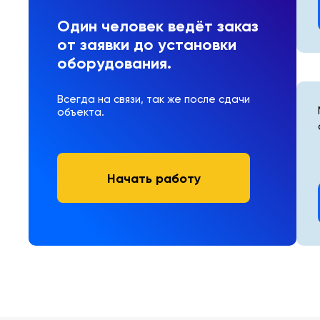
Один человек ведёт заказ
от заявки до установки
оборудования.
Всегда на связи, так же после сдачи
объекта.
Начать работу