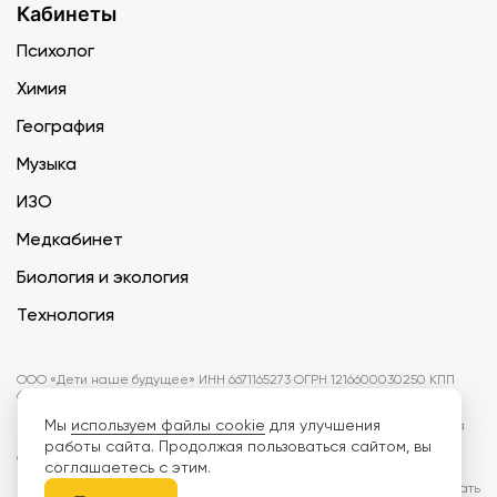
Кабинеты
Психолог
Химия
География
Музыка
ИЗО
Медкабинет
Биология и экология
Технология
ООО «Дети наше будущее» ИНН 6671165273 ОГРН 1216600030250 КПП
667101001 БИК 046577674
Мы
используем файлы cookie
для улучшения
Информация на сайте не является публичной офертой. Изображения
могут отличаться от поставляемых товаров. Поставщик оставляет за
работы сайта. Продолжая пользоваться сайтом, вы
собой право изменить цены и характеристики товаров без
соглашаетесь с этим.
предварительного уведомления заказчика, если это не влияет на
качество поставляемой продукции. Мы используем cookie, чтобы делать