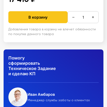
−
+
В корзину
Добавления товара в корзину не влечет обязанности
по покупке данного товара
Помогу
сформировать
Техническое Задание
и сделаю КП
Иван Амбаров
Менеджер службы заботы о клиентах