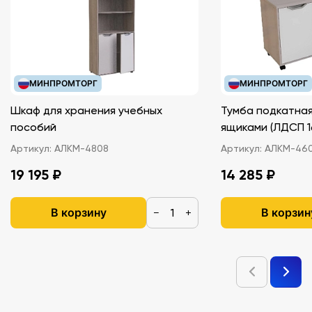
МИНПРОМТОРГ
МИНПРОМТОРГ
Шкаф для хранения учебных
Тумба подкатная
пособий
ящиками (ЛДС
Артикул:
АЛКМ-4808
Артикул:
АЛКМ-46
19 195 ₽
14 285 ₽
В корзину
В корзин
−
+