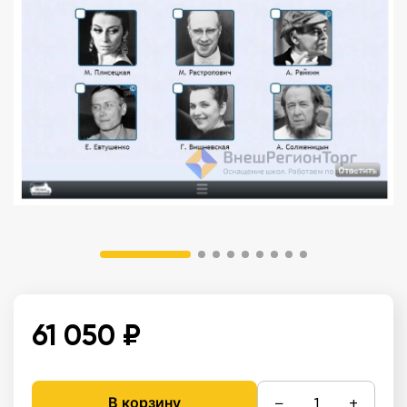
61 050 ₽
−
+
В корзину