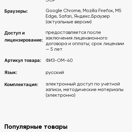
– не менее 64 кБ/с (для передачи результатов учебных
активностей), не менее 1 МБ/с (для загрузки ЭОР).
Google Chrome, Mozilla Firefox, MS
Браузеры:
Edge, Safari, Яндекс.Браузер
(актуальные версии)
Внимание! Большое количество цифрового контента
невозможно адаптировать для использования на
предоставляется после
Доступ и
экранах смартфонов, поэтому мы рекомендуем
заключения лицензионного
лицензирование:
использовать десктопные и планшетные устройства.
договора и оплаты; срок лицензии
— 5 лет
Доступ к цифровому контенту онлайн-сервиса
Артикул товара:
ФИЗ-ОМ-40
«Облако знаний» предоставляется после
заключения лицензионного договора и его
Язык:
русский
оплаты. Цена указана за лицензию сроком на 5
лет.
электронный доступ по учётной
Комплектация:
записи, методические материалы
(электронно)
Популярные товары