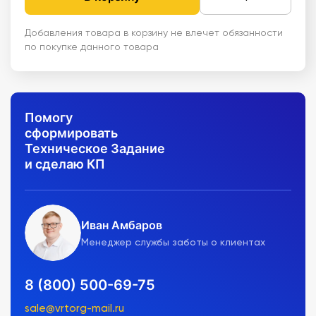
Добавления товара в корзину не влечет обязанности
по покупке данного товара
Помогу
сформировать
Техническое Задание
и сделаю КП
Иван Амбаров
Менеджер службы заботы о клиентах
8 (800) 500-69-75
sale@vrtorg-mail.ru