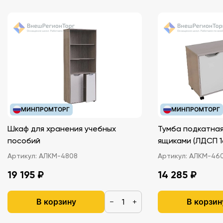
МИНПРОМТОРГ
МИНПРОМТОРГ
Шкаф для хранения учебных
Тумба подкатная
пособий
ящиками (ЛДС
Артикул:
АЛКМ-4808
Артикул:
АЛКМ-46
19 195 ₽
14 285 ₽
В корзину
В корзин
−
+