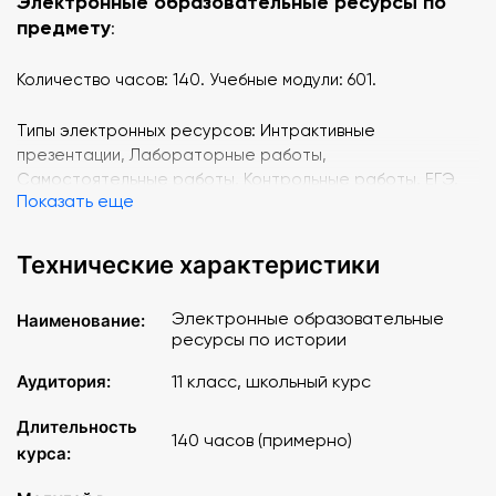
Электронные образовательные ресурсы по
предмету
:
Количество часов: 140. Учебные модули: 601.
Типы электронных ресурсов: Интрактивные
презентации, Лабораторные работы,
Самостоятельные работы, Контрольные работы, ЕГЭ,
Показать еще
ОГЭ, Олимпиадные задачи.
Линии учебников, поддерживаемые сервисом
Технические характеристики
«Облако знаний»
:
Электронные образовательные
Наименование:
УМК А. В. Торкунова
ресурсы по истории
УМК А. Н. Сахарова ("Инновационная школа")
Аудитория:
УМК О. С. Сороко-Цюпы
11 класс, школьный курс
УМК С. П. Карпова ("Инновационная школа")
Длительность
140 часов (примерно)
Темы 11 класс
курса:
: