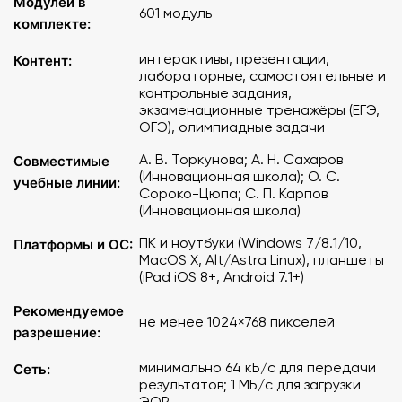
Модулей в
Вступительное тестирование
601 модуль
комплекте:
Тренировка по отдельным линиям заданий ОГЭ
Полный экзамен
интерактивы, презентации,
Контент:
лабораторные, самостоятельные и
Операционная система
: на персональном компьютере
контрольные задания,
экзаменационные тренажёры (ЕГЭ,
или ноутбуке в браузере - Windows 7/8.1/10, MacOS X,
ОГЭ), олимпиадные задачи
Alt Linux 5.1 и выше, Astra Linux, на планшетном
устройстве iPad - iOS 8 и выше, на планшетном
А. В. Торкунова; А. Н. Сахаров
Совместимые
устройстве ОС Android - Android 7.1 и выше.
(Инновационная школа); О. С.
учебные линии:
Сороко-Цюпа; С. П. Карпов
(Инновационная школа)
Браузеры: MS Edge, Google Chrome, Mozilla Firefox,
Safari, Яндекс.Браузер современных версий.
ПК и ноутбуки (Windows 7/8.1/10,
Платформы и ОС:
MacOS X, Alt/Astra Linux), планшеты
Минимальные требования к компьютерному
(iPad iOS 8+, Android 7.1+)
оборудованию
:
Рекомендуемое
не менее 1024×768 пикселей
разрешение:
рабочее разрешение экрана 1024 × 768, клавиатура,
мышь или иное указательное устройство.
минимально 64 кБ/с для передачи
Сеть:
результатов; 1 МБ/с для загрузки
Интернет-соединение: в расчете на одно подключение
ЭОР