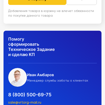
Добавления товара в корзину не влечет обязанности
по покупке данного товара
Помогу
сформировать
Техническое Задание
и сделаю КП
Иван Амбаров
Менеджер службы заботы о клиентах
8 (800) 500-69-75
sale@vrtorg-mail.ru