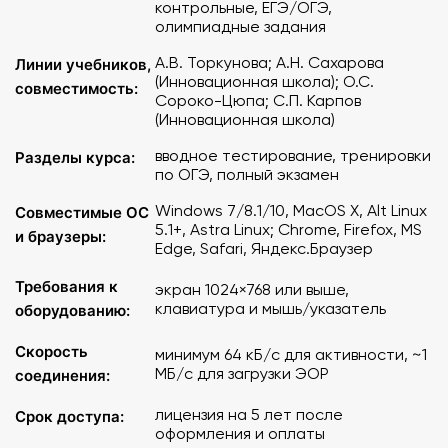
контрольные, ЕГЭ/ОГЭ,
Вступительное тестирование
олимпиадные задания
Тренировка по отдельным линиям заданий ОГЭ
Полный экзамен
А.В. Торкунова; А.Н. Сахарова
Линии учебников,
(Инновационная школа); О.С.
совместимость:
Сороко-Цюпа; С.П. Карпов
Операционная система
: на персональном компьютере
(Инновационная школа)
или ноутбуке в браузере - Windows 7/8.1/10, MacOS X,
Alt Linux 5.1 и выше, Astra Linux, на планшетном
вводное тестирование, тренировки
Разделы курса:
устройстве iPad - iOS 8 и выше, на планшетном
по ОГЭ, полный экзамен
устройстве ОС Android - Android 7.1 и выше.
Windows 7/8.1/10, MacOS X, Alt Linux
Совместимые ОС
5.1+, Astra Linux; Chrome, Firefox, MS
Браузеры: MS Edge, Google Chrome, Mozilla Firefox,
и браузеры:
Edge, Safari, Яндекс.Браузер
Safari, Яндекс.Браузер современных версий.
Требования к
экран 1024×768 или выше,
Минимальные требования к компьютерному
клавиатура и мышь/указатель
оборудованию:
оборудованию
:
Скорость
минимум 64 кБ/с для активности, ~1
рабочее разрешение экрана 1024 × 768, клавиатура,
МБ/с для загрузки ЭОР
соединения:
мышь или иное указательное устройство.
лицензия на 5 лет после
Срок доступа:
оформления и оплаты
Интернет-соединение: в расчете на одно подключение