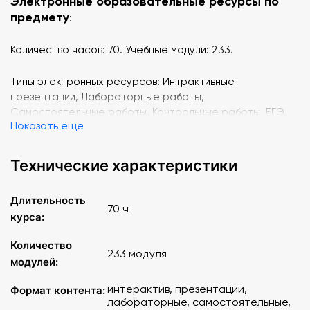
Электронные образовательные ресурсы по
предмету
:
Количество часов: 70. Учебные модули: 233.
Типы электронных ресурсов: Интрактивные
презентации, Лабораторные работы,
Самостоятельные работы, Контрольные работы, ЕГЭ,
Показать еще
ОГЭ, Олимпиадные задачи.
Линии учебников, поддерживаемые сервисом
Технические характеристики
«Облако знаний»
:
Длительность
УМК А. В. Торкунова
70 ч
курса:
УМК А. Н. Сахарова ("Инновационная школа")
УМК О. С. Сороко-Цюпы
Количество
УМК С. П. Карпова ("Инновационная школа")
233 модуля
модулей:
Темы 8 класс
:
интерактив, презентации,
Формат контента:
лабораторные, самостоятельные,