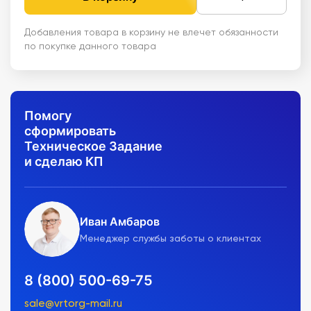
Добавления товара в корзину не влечет обязанности
по покупке данного товара
Помогу
сформировать
Техническое Задание
и сделаю КП
Иван Амбаров
Менеджер службы заботы о клиентах
8 (800) 500-69-75
sale@vrtorg-mail.ru