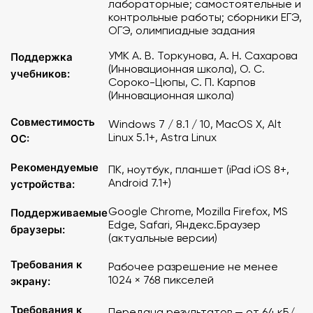
лабораторные; самостоятельные и
Вступительное тестирование
контрольные работы; сборники ЕГЭ,
Тренировка по отдельным линиям заданий ОГЭ
ОГЭ, олимпиадные задания
Полный экзамен
УМК А. В. Торкунова, А. Н. Сахарова
Поддержка
(Инновационная школа), О. С.
Операционная система
: на персональном компьютере
учебников:
Сороко-Цюпы, С. П. Карпов
или ноутбуке в браузере - Windows 7/8.1/10, MacOS X,
(Инновационная школа)
Alt Linux 5.1 и выше, Astra Linux, на планшетном
устройстве iPad - iOS 8 и выше, на планшетном
Совместимость
Windows 7 / 8.1 / 10, MacOS X, Alt
устройстве ОС Android - Android 7.1 и выше.
Linux 5.1+, Astra Linux
ОС:
Браузеры: MS Edge, Google Chrome, Mozilla Firefox,
Рекомендуемые
ПК, ноутбук, планшет (iPad iOS 8+,
Safari, Яндекс.Браузер современных версий.
Android 7.1+)
устройства:
Google Chrome, Mozilla Firefox, MS
Минимальные требования к компьютерному
Поддерживаемые
Edge, Safari, Яндекс.Браузер
оборудованию
:
браузеры:
(актуальные версии)
рабочее разрешение экрана 1024 × 768, клавиатура,
Требования к
Рабочее разрешение не менее
мышь или иное указательное устройство.
1024 × 768 пикселей
экрану:
Интернет-соединение: в расчете на одно подключение
Требования к
Передача результатов — от 64 кБ/