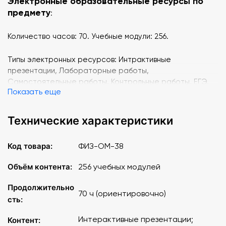
Электронные образовательные ресурсы по
предмету
:
Количество часов: 70. Учебные модули: 256.
Типы электронных ресурсов: Интрактивные
презентации, Лабораторные работы,
Самостоятельные работы, Контрольные работы, ЕГЭ,
Показать еще
ОГЭ, Олимпиадные задачи.
Линии учебников, поддерживаемые сервисом
Технические характеристики
«Облако знаний»
:
Код товара:
ФИЗ-ОМ-38
УМК А. В. Торкунова
УМК А. Н. Сахарова ("Инновационная школа")
Объём контента:
256 учебных модулей
УМК О. С. Сороко-Цюпы
УМК С. П. Карпова ("Инновационная школа")
Продолжительно
70 ч (ориентировочно)
сть:
Темы 9 класс
:
Интерактивные презентации;
Контент: