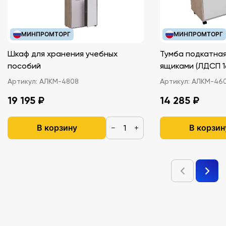
МИНПРОМТОРГ
МИНПРОМТОРГ
Шкаф для хранения учебных
Тумба подкатная
пособий
ящиками (ЛДС
Артикул:
АЛКМ-4808
Артикул:
АЛКМ-46
19 195 ₽
14 285 ₽
В корзину
В корзин
−
+