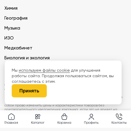
Химия
География
Музыка
ИЗО
Медкабинет
Биология и экология
Технология
Мы
используем файлы cookie
для улучшения
работы сайта. Продолжая пользоваться сайтом, вы
соглашаетесь с этим.
ООО «Дети наше будущее» ИНН 6671165273 ОГРН 1216600030250 КПП
667101001 БИК 046577674
Принять
Информация на сайте не является публичной офертой. Изображения
могут отличаться от поставляемых товаров. Поставщик оставляет за
собой право изменить цены и характеристики товаров без
предварительного уведомления заказчика, если это не влияет на
качество поставляемой продукции. Мы используем cookie, чтобы делать
сайт лучше. Пользуясь сайтом, вы соглашаетесь с
правилами
обработки персональных данных и политикой конфиденциальности.
Главная
Каталог
Корзина
Профиль
Контакты