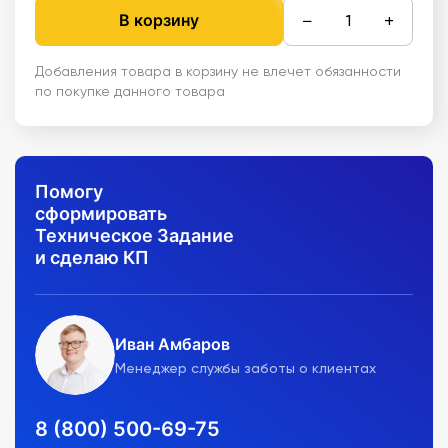
−
+
В корзину
Добавления товара в корзину не влечет обязанности
по покупке данного товара
Помогу
сформировать
Техническое Задание
и сделаю КП
Иван Амбаров
Менеджер службы заботы о клиентах
8 (800) 500-69-75