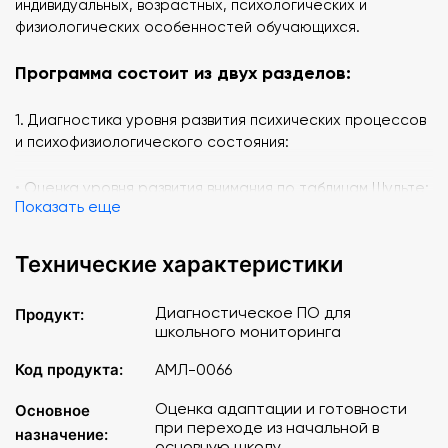
индивидуальных, возрастных, психологических и
физиологических особенностей обучающихся.
Программа состоит из двух разделов:
1. Диагностика уровня развития психических процессов
и психофизиологического состояния:
• Оценка уровня развития внимания по таблицам Шульте;
Показать еще
• Оценка продуктивности памяти;
• Оценка интеллектуального потенциала по матрицам
Равена;
Технические характеристики
• Тест «Минута» - классическая психофизиологическая
проба на работоспособность.
Диагностическое ПО для
Продукт:
школьного мониторинга
2. Диагностика эмоционального состояния и
адаптационных ресурсов подростка в школе:
Код продукта:
АМЛ-0066
Оценка адаптации и готовности
Основное
• Тест школьной тревожности Филлипса;
при переходе из начальной в
• Тест-опросник «Стиль поведения в конфликте» К.
назначение:
основную школу