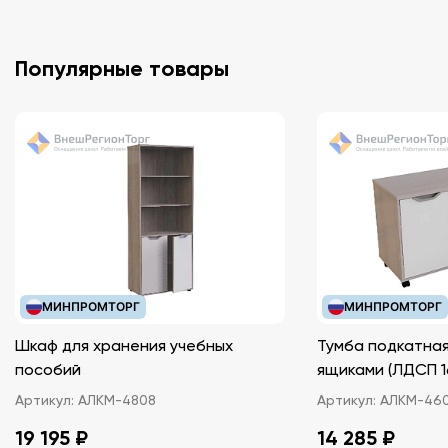
данных и их компьютерной обработкой.
Программа выпускается в трех версиях:
Популярные товары
- локальная версия;
- сетевая версия на 6 рабочих мест;
- сетевая версия «без ограничений».
Цену сетевых версий программы можно узнать у
менеджеров компании.
МИНПРОМТОРГ
МИНПРОМТОРГ
Шкаф для хранения учебных
Тумба подкатная
пособий
ящиками (ЛДС
Артикул:
АЛКМ-4808
Артикул:
АЛКМ-46
19 195 ₽
14 285 ₽