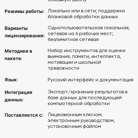
Томаса;
• Тест диагностики мотивации достижения детей Х. Д.
Локально или в сети; поддержка
Режимы работы:
Шмальта;
бланковой обработки данных
• Методика изучения мотивации обучения при переходе
Однопользовательская локальная;
Варианты
из начальных классов в средние М. И. Лукьяновой, Н. В.
сетевая на 6 рабочих мест;
лицензирования:
Калининой;
безлимитная сетевая
• Цветовая социометрия.
Набор инструментов для оценки
Методики в
внимания, памяти, интеллекта,
Программа позволяет:
пакете:
мотивации и школьной
тревожности
– оценить уровень развития к окончанию начальной
школы;
Язык:
Русский интерфейс и документация
– определить уровень тревожности, связанной с
Экспорт/хранение результатов в
обучением в школе при переходе в пятый класс;
Интеграция
базе данных для последующей
– предсказать успешность адаптации;
данных:
компьютерной обработки
– повысить эффективность построения программы
психолого-социального сопровождения в школе.
Лицензионным ключом,
Поставляется с:
электронным руководством,
установочным файлом
Возможна компьютерная и бланковая форма проведения
тестов с последующим внесением результатов в базу