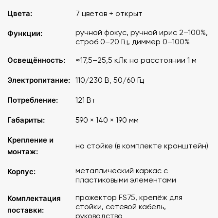
Питание: 110/230 B, 50/60 Гц
Цвета:
7 цветов + открыт
Размеры: 590 х 140 х 190 мм
ручной фокус, ручной ирис 2–100%,
Функции:
"
строб 0–20 Гц, диммер 0–100%
Освещённость:
≈17,5–25,5 кЛк на расстоянии 1 м
Электропитание:
110/230 В, 50/60 Гц
Потребление:
121 Вт
Габариты:
590 × 140 × 190 мм
Крепление и
на стойке (в комплекте кронштейн)
монтаж:
металлический каркас с
Корпус:
пластиковыми элементами
прожектор FS75, крепёж для
Комплектация
стойки, сетевой кабель,
поставки:
руководство