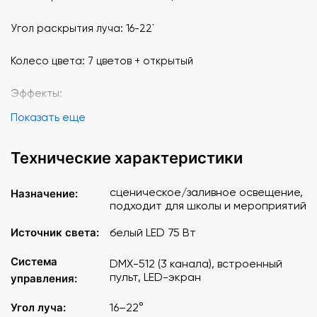
Угол раскрытия луча: 16-22`
Колесо цвета: 7 цветов + открытый
Эффекты:
Показать еще
- фокус ручной
Технические характеристики
- электронный строб эффект(0-20 Гц)
- электронный диммер (0 –100%)
сценическое/заливное освещение,
Назначение:
подходит для школы и мероприятий
Ручной ирис (2 –100%)
Источник света:
белый LED 75 Вт
Яркость: от 17500 Лк до 25500 Лк на расстоянии 1 м
Система
DMX-512 (3 канала), встроенный
пульт, LED-экран
управления:
Потребляемая мощность:121 Вт
Угол луча:
16–22°