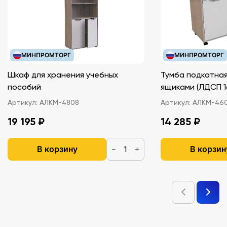
МИНПРОМТОРГ
МИНПРОМТОРГ
Шкаф для хранения учебных
Тумба подкатная
пособий
ящиками (ЛДС
Артикул:
АЛКМ-4808
Артикул:
АЛКМ-46
19 195 ₽
14 285 ₽
В корзину
В корзин
−
+