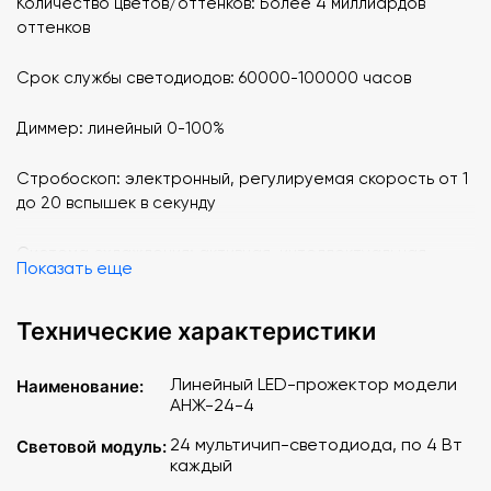
Количество цветов/оттенков: Более 4 миллиардов
оттенков
Срок службы светодиодов: 60000-100000 часов
Диммер: линейный 0-100%
Стробоскоп: электронный, регулируемая скорость от 1
до 20 вспышек в секунду
Система охлаждения: активная, интеллектуальная
Показать еще
Температурная защита от перегрева светодиодов
Технические характеристики
Управление светодиодами: пиксельное управление
Линейный LED-прожектор модели
Наименование:
Максимальная потребляемая мощность: 80 Вт
АНЖ-24-4
24 мультичип-светодиода, по 4 Вт
Световой модуль:
Материал корпуса: металл
каждый
"