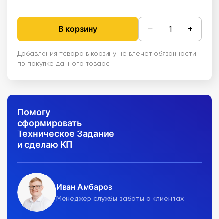
−
+
В корзину
Добавления товара в корзину не влечет обязанности
по покупке данного товара
Помогу
сформировать
Техническое Задание
и сделаю КП
Иван Амбаров
Менеджер службы заботы о клиентах