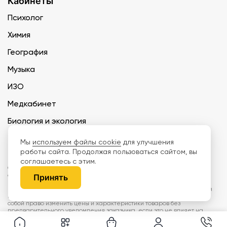
Кабинеты
Психолог
Химия
География
Музыка
ИЗО
Медкабинет
Биология и экология
Технология
Мы
используем файлы cookie
для улучшения
работы сайта. Продолжая пользоваться сайтом, вы
соглашаетесь с этим.
ООО «Дети наше будущее» ИНН 6671165273 ОГРН 1216600030250 КПП
667101001 БИК 046577674
Принять
Информация на сайте не является публичной офертой. Изображения
могут отличаться от поставляемых товаров. Поставщик оставляет за
собой право изменить цены и характеристики товаров без
предварительного уведомления заказчика, если это не влияет на
качество поставляемой продукции. Мы используем cookie, чтобы делать
сайт лучше. Пользуясь сайтом, вы соглашаетесь с
правилами