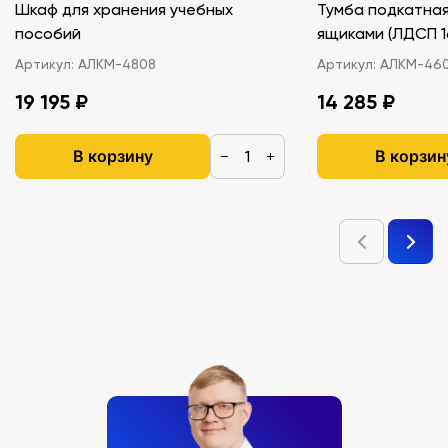
Шкаф для хранения учебных
Тумба подкатная
пособий
ящиками (ЛДС
Артикул:
АЛКМ-4808
Артикул:
АЛКМ-46
19 195 ₽
14 285 ₽
В корзину
В корзин
−
+