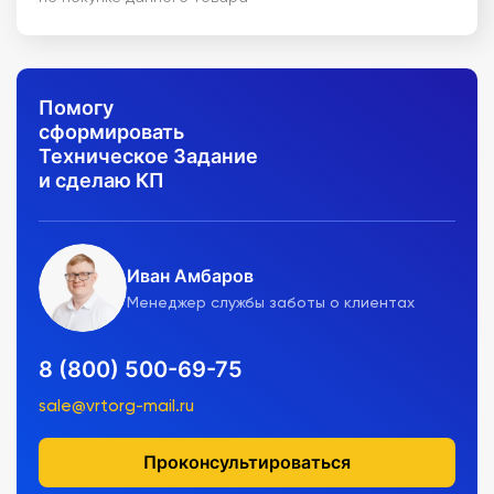
Помогу
сформировать
Техническое Задание
и сделаю КП
Иван Амбаров
Менеджер службы заботы о клиентах
8 (800) 500-69-75
sale@vrtorg-mail.ru
Проконсультироваться