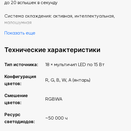
до 20 вспышек в секунду
Система охлаждения: активная, интеллектуальная,
малошумная
Показать еще
Температурная защита: автоматическое снижение
подаваемого тока в случае нагрева светодиодов до
Технические характеристики
температуры 70°С
Количество каналов DMX: 4/5/6/7/12 каналов (7
Тип источника:
18 × мультичип LED по 15 Вт
различных режимов)
Конфигурация
R, G, B, W, A (янтарь)
Максимальная потребляемая мощность: 300 Вт
цветов:
Смешение
Материал корпуса: металл
RGBWA
цветов:
Габариты: 220 x 280 x 325 мм
Ресурс
"
~50 000 ч
светодиодов: