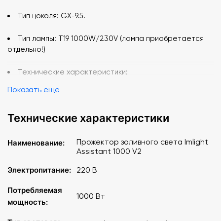
Тип цоколя: GX-9.5.
Тип лампы: T19 1000W/230V (лампа приобретается
отдельно!)
Технические характеристики:
Показать еще
Охлаждение прибора: принудительное.
Технические характеристики
Рабочее положение: горизонтально +/- 45°.
Режим работы: продолжительный.
Прожектор заливного света Imlight
Наименование:
Assistant 1000 V2
Автоматическое отключение питания
Электропитание:
220 В
(микровыключатель).
Потребляемая
1000 Вт
Габаритные размеры (Д х Ш х В): 685 х 290 х 380 мм.
мощность:
Масса Нетто: 13.5 кг.