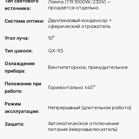
Тип светового
Лампа (T19 1000W/230V) —
продаётся отдельно
источника:
Дополнительные опции (поставляются отдельно): рамка
светофильтра: CTO, CTB; кассета светофильтров.
Двухлинзовый конденсор +
Система оптики:
сферический отражатель
Размеры гобо: 86 х 64.5 мм.
Угол луча:
10°
Размеры светофильтра: D=172 мм.
Тип цоколя:
GX-9.5
"
Охлаждение
Вентиляторное, принудительное
прибора:
Положение при
Горизонтально ±45°
работе:
Режим
Непрерывный (длительная работа)
эксплуатации:
Автоматическое отключение
Защита:
питания (микровыключатель)