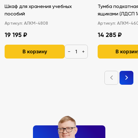
Шкаф для хранения учебных
Тумба подкатная
пособий
ящиками (ЛДС
Артикул:
АЛКМ-4808
Артикул:
АЛКМ-46
19 195 ₽
14 285 ₽
В корзину
В корзин
−
+