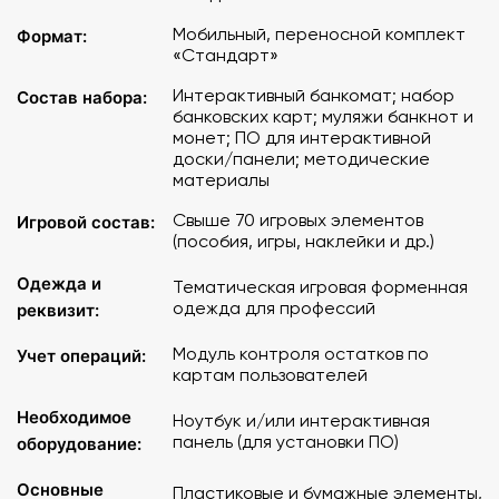
мобильным версиям «Азбуки Финансов».
Мобильный, переносной комплект
Формат:
«Стандарт»
Особенности комплектации «Стандарт»
:
Интерактивный банкомат; набор
Состав набора:
Интерактивный банкомат
банковских карт; муляжи банкнот и
Банковские карты, муляжи банкнот и монет Банка РФ
монет; ПО для интерактивной
доски/панели; методические
Программное обеспечение для использования на
материалы
интерактивной доске или панели
Методические материалы для педагогов и примеры
Свыше 70 игровых элементов
Игровой состав:
рабочих тетрадей
(пособия, игры, наклейки и др.)
Более 70 игровых принадлежностей (пособия, игры,
Одежда и
мотивационные наклейки и др.)
Тематическая игровая форменная
одежда для профессий
Тематическая игровая форменная одежда людей
реквизит:
различных профессий
Модуль контроля остатков по
Учет операций:
Рабочие тетради для различных возрастных групп
картам пользователей
(комплект)
Учет остатков по картам "пользователей"
Необходимое
Ноутбук и/или интерактивная
панель (для установки ПО)
оборудование:
Основные
Пластиковые и бумажные элементы,