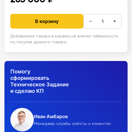
−
+
В корзину
Добавления товара в корзину не влечет обязанности
по покупке данного товара
Помогу
сформировать
Техническое Задание
и сделаю КП
Иван Амбаров
Менеджер службы заботы о клиентах