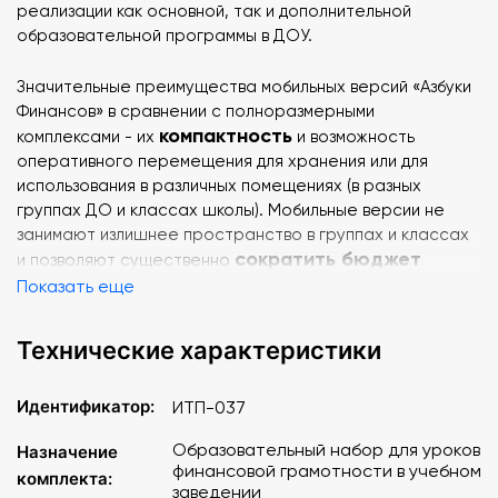
реализации как основной, так и дополнительной
образовательной программы в ДОУ.
Значительные преимущества мобильных версий «Азбуки
Финансов» в сравнении с полноразмерными
компактность
комплексами - их
и возможность
оперативного перемещения для хранения или для
использования в различных помещениях (в разных
группах ДО и классах школы). Мобильные версии не
занимают излишнее пространство в группах и классах
сократить бюджет
и позволяют существенно
оснащения образовательной организации
Показать еще
оборудованием, необходимым для реализации ФОП.
Технические характеристики
Особенность мобильных версий – необходимость
дополнительного оборудования для работы. Для
Идентификатор:
ИТП-037
установки программного обеспечения потребуется
ноутбук, интерактивная доска или панель. Однако,
Образовательный набор для уроков
Назначение
можно использовать уже имеющееся оборудование или
финансовой грамотности в учебном
комплекта:
приобрести оборудование со скидкой, в дополнение к
заведении