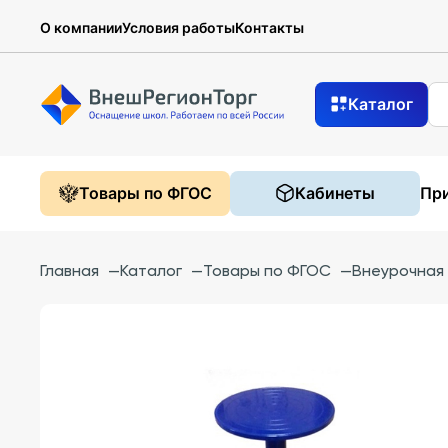
О компании
Условия работы
Контакты
Каталог
Товары по ФГОС
Кабинеты
При
Главная
—
Каталог
—
Товары по ФГОС
—
Внеурочная