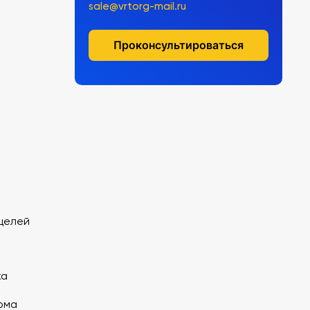
sale@vrtorg-mail.ru
Проконсультироваться
целей
жа
рма