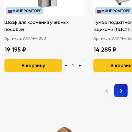
МИНПРОМТОРГ
МИНПРОМТОРГ
Шкаф для хранения учебных
Тумба подкатная
пособий
ящиками (ЛДС
Артикул:
АЛКМ-4808
Артикул:
АЛКМ-46
19 195 ₽
14 285 ₽
В корзину
В корзин
−
+