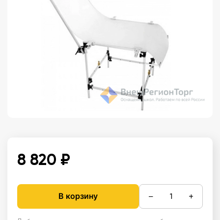
8 820 ₽
−
+
В корзину