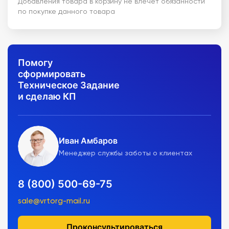
Добавления товара в корзину не влечет обязанности
по покупке данного товара
Помогу
сформировать
Техническое Задание
и сделаю КП
Иван Амбаров
Менеджер службы заботы о клиентах
8 (800) 500-69-75
sale@vrtorg-mail.ru
Проконсультироваться