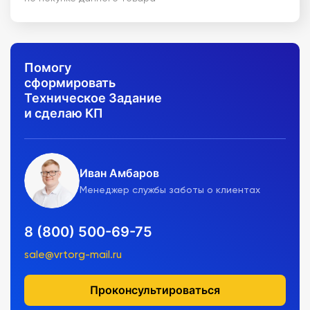
Помогу
сформировать
Техническое Задание
и сделаю КП
Иван Амбаров
Менеджер службы заботы о клиентах
8 (800) 500-69-75
sale@vrtorg-mail.ru
Проконсультироваться