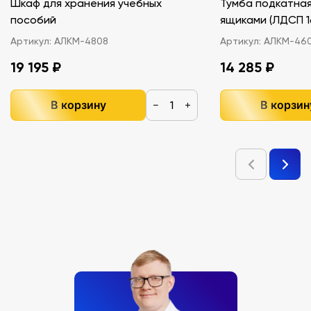
Шкаф для хранения учебных
Тумба подкатная
пособий
ящиками (ЛДС
Артикул:
АЛКМ-4808
Артикул:
АЛКМ-46
19 195 ₽
14 285 ₽
В корзину
В корзин
−
+